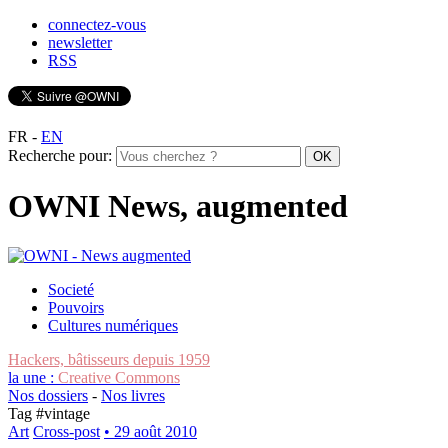
connectez-vous
newsletter
RSS
FR
-
EN
Recherche pour:
OWNI News, augmented
Societé
Pouvoirs
Cultures numériques
Hackers, bâtisseurs depuis 1959
la une :
Creative Commons
Nos dossiers
-
Nos livres
Tag #
vintage
Art
Cross-post
• 29 août 2010