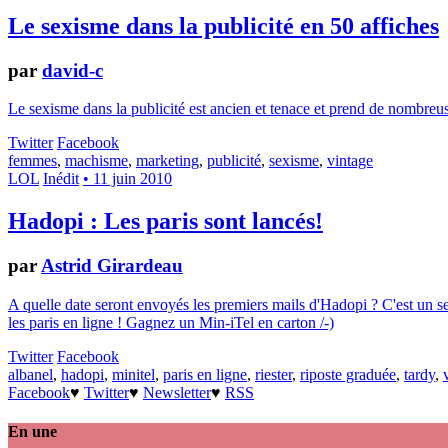
Le sexisme dans la publicité en 50 affiches
par
david-c
Le sexisme dans la publicité est ancien et tenace et prend de nombre
Twitter
Facebook
femmes
,
machisme
,
marketing
,
publicité
,
sexisme
,
vintage
LOL
Inédit
• 11 juin 2010
Hadopi : Les paris sont lancés!
par
Astrid Girardeau
A quelle date seront envoyés les premiers mails d'Hadopi ? C'est un se
les paris en ligne ! Gagnez un Min-iTel en carton /-)
Twitter
Facebook
albanel
,
hadopi
,
minitel
,
paris en ligne
,
riester
,
riposte graduée
,
tardy
,
Facebook
♥
Twitter
♥
Newsletter
♥
RSS
En une