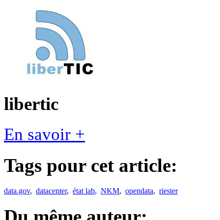
libertic
En savoir +
Tags pour cet article:
data.gov
,
datacenter
,
état lab
,
NKM
,
opendata
,
riester
Du même auteur: