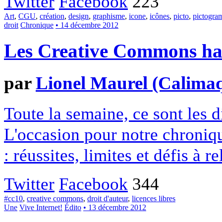
Twitter
Facebook
223
Art
,
CGU
,
création
,
design
,
graphisme
,
icone
,
icônes
,
picto
,
pictogr
droit
Chronique
• 14 décembre 2012
Les Creative Commons hack
par
Lionel Maurel (Calima
Toute la semaine, ce sont les
L'occasion pour notre chroniqu
: réussites, limites et défis à re
Twitter
Facebook
344
#cc10
,
creative commons
,
droit d'auteur
,
licences libres
Une
Vive Internet!
Édito
• 13 décembre 2012