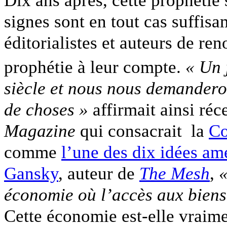
Dix ans après, cette prophétie 
signes sont en tout cas suffis
éditorialistes et auteurs de re
prophétie à leur compte.
« Un 
siècle et nous nous demander
de choses »
affirmait ainsi r
Magazine
qui consacrait la
Co
comme
l’une des dix idées a
Gansky
, auteur de
The Mesh
,
«
économie où l’accès aux biens
Cette économie est-elle vraime