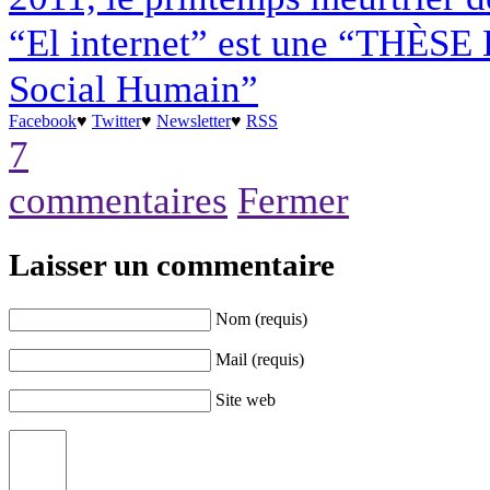
“El internet” est une “THÈSE
Social Humain”
Facebook
♥
Twitter
♥
Newsletter
♥
RSS
7
commentaires
Fermer
Laisser un commentaire
Nom (requis)
Mail (requis)
Site web