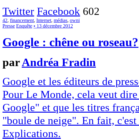
Twitter
Facebook
602
42
,
financement
,
Internet
,
médias
,
owni
Presse
Enquête
• 13 décembre 2012
Google : chêne ou roseau?
par
Andréa Fradin
Google et les éditeurs de pres
Pour Le Monde, cela veut dire q
Google" et que les titres franç
"boule de neige". En fait, c'es
Explications.