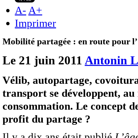
A
-
A
+
Imprimer
Mobilité partagée : en route pour l’
Le 21 juin 2011
Antonin 
Vélib, autopartage, covoitur
transport se développent, au 
consommation. Le concept de 
profit du partage ?
Il y a dix ans était publié
L’âge