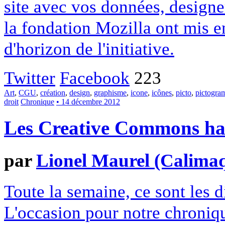
site avec vos données, designe
la fondation Mozilla ont mis en
d'horizon de l'initiative.
Twitter
Facebook
223
Art
,
CGU
,
création
,
design
,
graphisme
,
icone
,
icônes
,
picto
,
pictogr
droit
Chronique
• 14 décembre 2012
Les Creative Commons hack
par
Lionel Maurel (Calima
Toute la semaine, ce sont les
L'occasion pour notre chroniqu