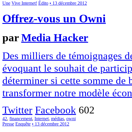
Une
Vive Internet!
Édito
• 13 décembre 2012
Offrez-vous un Owni
par
Media Hacker
Des milliers de témoignages de
évoquant le souhait de particip
déterminer si cette somme de 
transformer notre modèle écon
Twitter
Facebook
602
42
,
financement
,
Internet
,
médias
,
owni
Presse
Enquête
• 13 décembre 2012