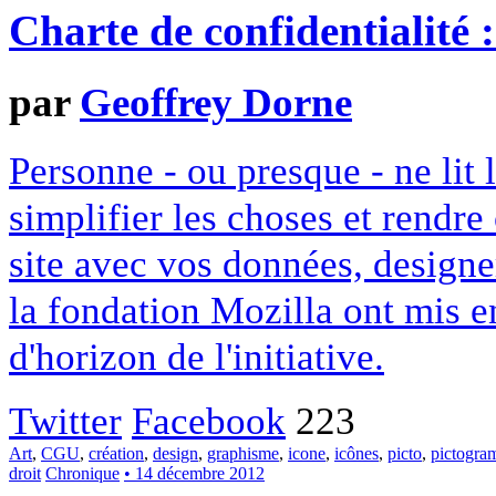
Charte de confidentialité 
par
Geoffrey Dorne
Personne - ou presque - ne lit 
simplifier les choses et rendr
site avec vos données, designe
la fondation Mozilla ont mis en
d'horizon de l'initiative.
Twitter
Facebook
223
Art
,
CGU
,
création
,
design
,
graphisme
,
icone
,
icônes
,
picto
,
pictogr
droit
Chronique
• 14 décembre 2012