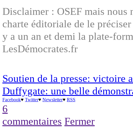
Disclaimer : OSEF mais nous 
charte éditoriale de le précise
y a un an et demi la plate-form
LesDémocrates.fr
Soutien de la presse: victoire
Duffygate: une belle démonstra
Facebook
♥
Twitter
♥
Newsletter
♥
RSS
6
commentaires
Fermer