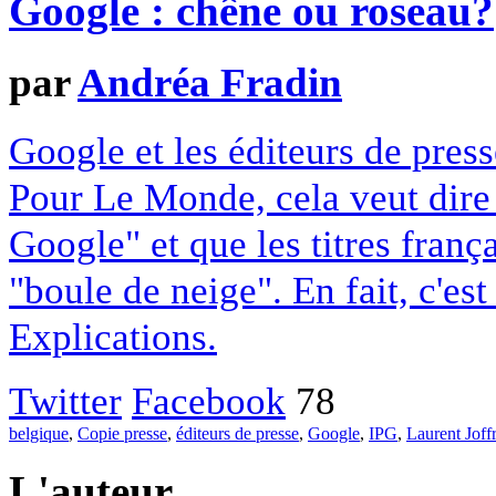
Google : chêne ou roseau?
par
Andréa Fradin
Google et les éditeurs de pres
Pour Le Monde, cela veut dire q
Google" et que les titres franç
"boule de neige". En fait, c'es
Explications.
Twitter
Facebook
78
belgique
,
Copie presse
,
éditeurs de presse
,
Google
,
IPG
,
Laurent Joff
L'auteur