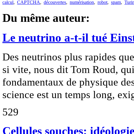
calcul
,
CAPTCHA
,
découvertes
,
numérisation
,
robot
,
spam
,
Turi
Du même auteur:
Le neutrino a-t-il tué Eins
Des neutrinos plus rapides que
si vite, nous dit Tom Roud, qu
fondamentaux de physique des p
science est un temps long, exi
529
Cellules souches: idéologi