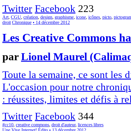
Twitter
Facebook
223
Art
,
CGU
,
création
,
design
,
graphisme
,
icone
,
icônes
,
picto
,
pictogr
droit
Chronique
• 14 décembre 2012
Les Creative Commons hack
par
Lionel Maurel (Calima
Toute la semaine, ce sont les
L'occasion pour notre chroniqu
: réussites, limites et défis à re
Twitter
Facebook
344
#cc10
,
creative commons
,
droit d'auteur
,
licences libres
Une
Vive Internet!
Édito
• 13 décembre 2012