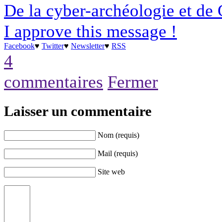
De la cyber-archéologie et de
I approve this message !
Facebook
♥
Twitter
♥
Newsletter
♥
RSS
4
commentaires
Fermer
Laisser un commentaire
Nom (requis)
Mail (requis)
Site web