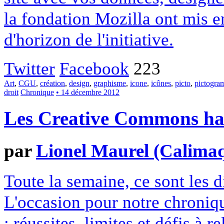
la fondation Mozilla ont mis en
d'horizon de l'initiative.
Twitter
Facebook
223
Art
,
CGU
,
création
,
design
,
graphisme
,
icone
,
icônes
,
picto
,
pictogr
droit
Chronique
• 14 décembre 2012
Les Creative Commons hack
par
Lionel Maurel (Calima
Toute la semaine, ce sont les
L'occasion pour notre chroniqu
: réussites, limites et défis à re