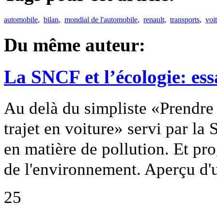
automobile
,
bilan
,
mondial de l'automobile
,
renault
,
transports
,
voi
Du même auteur:
La SNCF et l’écologie: ess
Au delà du simpliste «Prendre
trajet en voiture» servi par la 
en matière de pollution. Et pr
de l'environnement. Aperçu d'u
25