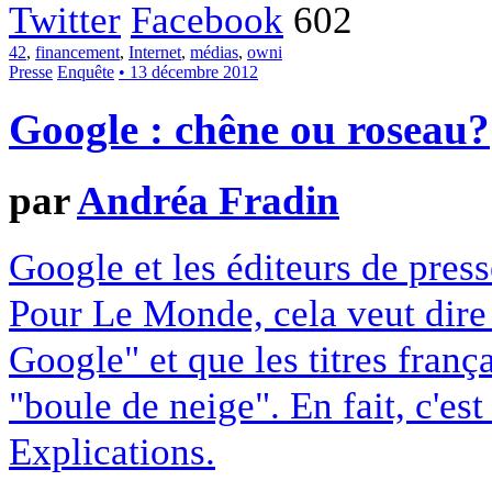
Twitter
Facebook
602
42
,
financement
,
Internet
,
médias
,
owni
Presse
Enquête
• 13 décembre 2012
Google : chêne ou roseau?
par
Andréa Fradin
Google et les éditeurs de pres
Pour Le Monde, cela veut dire q
Google" et que les titres franç
"boule de neige". En fait, c'es
Explications.