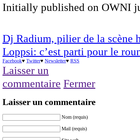
Initially published on OWNI j
Dj Radium, pilier de la scène 
Loppsi: c’est parti pour le rou
Facebook
♥
Twitter
♥
Newsletter
♥
RSS
Laisser un
commentaire
Fermer
Laisser un commentaire
Nom (requis)
Mail (requis)