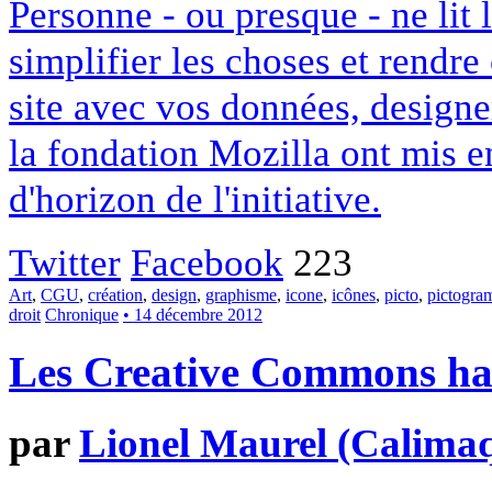
Personne - ou presque - ne lit 
simplifier les choses et rendr
site avec vos données, designe
la fondation Mozilla ont mis en
d'horizon de l'initiative.
Twitter
Facebook
223
Art
,
CGU
,
création
,
design
,
graphisme
,
icone
,
icônes
,
picto
,
pictogr
droit
Chronique
• 14 décembre 2012
Les Creative Commons hack
par
Lionel Maurel (Calima