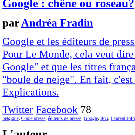
Google : chêne ou roseau?
par
Andréa Fradin
Google et les éditeurs de pres
Pour Le Monde, cela veut dire q
Google" et que les titres franç
"boule de neige". En fait, c'es
Explications.
Twitter
Facebook
78
belgique
,
Copie presse
,
éditeurs de presse
,
Google
,
IPG
,
Laurent Joff
L'auteur