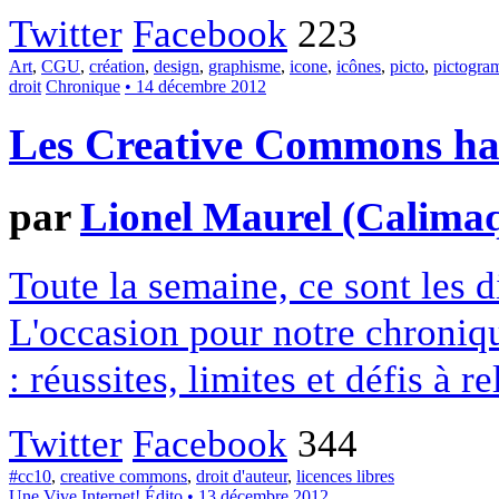
Twitter
Facebook
223
Art
,
CGU
,
création
,
design
,
graphisme
,
icone
,
icônes
,
picto
,
pictogr
droit
Chronique
• 14 décembre 2012
Les Creative Commons hack
par
Lionel Maurel (Calima
Toute la semaine, ce sont les
L'occasion pour notre chroniqu
: réussites, limites et défis à re
Twitter
Facebook
344
#cc10
,
creative commons
,
droit d'auteur
,
licences libres
Une
Vive Internet!
Édito
• 13 décembre 2012