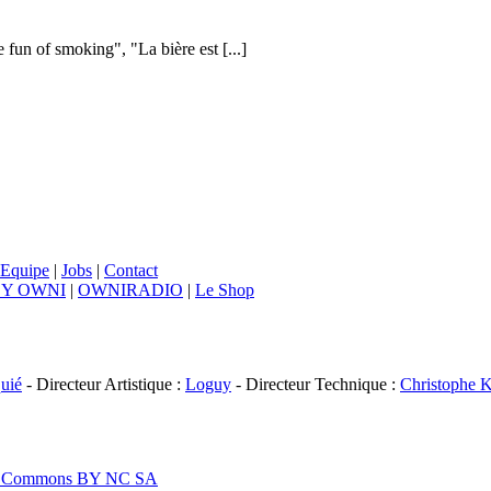
e fun of smoking", "La bière est [...]
Equipe
|
Jobs
|
Contact
BY OWNI
|
OWNIRADIO
|
Le Shop
uié
- Directeur Artistique :
Loguy
- Directeur Technique :
Christophe K
ive Commons BY NC SA