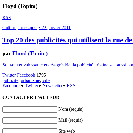
Floyd (Topito)
RSS
Culture
Cross-post
• 22 janvier 2011
Top 20 des publicités qui utilisent la rue d
par
Floyd (Topito)
Souvent envahissante et désagréable, la publicité urbaine sait aussi par
Twitter
Facebook
1795
publicité
,
urbanisme
,
ville
Facebook
♥
Twitter
♥
Newsletter
♥
RSS
CONTACTER L'AUTEUR
Nom (requis)
Mail (requis)
Site web