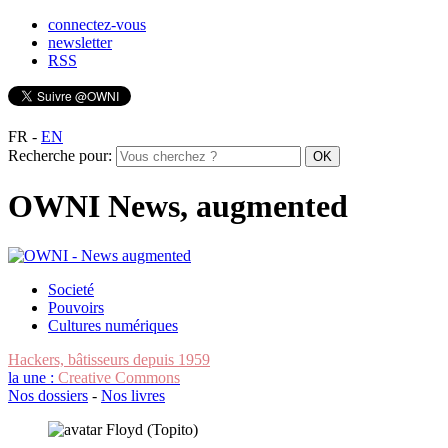
connectez-vous
newsletter
RSS
FR
-
EN
Recherche pour:
OWNI News, augmented
Societé
Pouvoirs
Cultures numériques
Hackers, bâtisseurs depuis 1959
la une :
Creative Commons
Nos dossiers
-
Nos livres