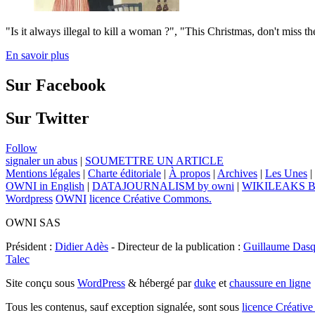
"Is it always illegal to kill a woman ?", "This Christmas, don't miss th
En savoir plus
Sur Facebook
Sur Twitter
Follow
signaler un abus
|
SOUMETTRE UN ARTICLE
Mentions légales
|
Charte éditoriale
|
À propos
|
Archives
|
Les Unes
|
OWNI in English
|
DATAJOURNALISM by owni
|
WIKILEAKS 
Wordpress
OWNI
licence Créative Commons.
OWNI SAS
Président :
Didier Adès
- Directeur de la publication :
Guillaume Dasq
Talec
Site conçu sous
WordPress
& hébergé par
duke
et
chaussure en ligne
Tous les contenus, sauf exception signalée, sont sous
licence Créat