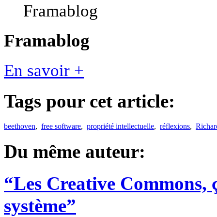
Framablog
En savoir +
Tags pour cet article:
beethoven
,
free software
,
propriété intellectuelle
,
réflexions
,
Richar
Du même auteur:
“Les Creative Commons, ç
système”