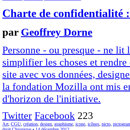
Charte de confidentialité 
par
Geoffrey Dorne
Personne - ou presque - ne lit 
simplifier les choses et rendr
site avec vos données, designe
la fondation Mozilla ont mis en
d'horizon de l'initiative.
Twitter
Facebook
223
Art
,
CGU
,
création
,
design
,
graphisme
,
icone
,
icônes
,
picto
,
pictogr
droit
Chronique
• 14 décembre 2012