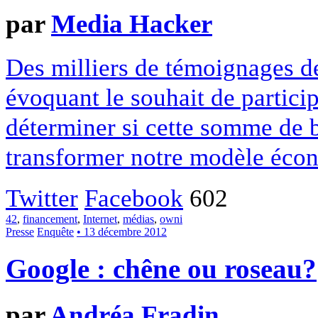
par
Media Hacker
Des milliers de témoignages de
évoquant le souhait de particip
déterminer si cette somme de 
transformer notre modèle écon
Twitter
Facebook
602
42
,
financement
,
Internet
,
médias
,
owni
Presse
Enquête
• 13 décembre 2012
Google : chêne ou roseau?
par
Andréa Fradin