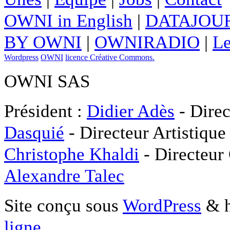
OWNI in English
|
DATAJOUR
BY OWNI
|
OWNIRADIO
|
Le
Wordpress
OWNI
licence Créative Commons.
OWNI SAS
Président :
Didier Adès
- Direc
Dasquié
- Directeur Artistique
Christophe Khaldi
- Directeur
Alexandre Talec
Site conçu sous
WordPress
& h
ligne