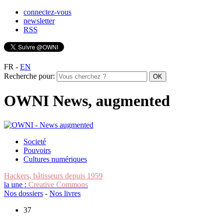
connectez-vous
newsletter
RSS
FR
-
EN
Recherche pour:
OWNI News, augmented
Societé
Pouvoirs
Cultures numériques
Hackers, bâtisseurs depuis 1959
la une :
Creative Commons
Nos dossiers
-
Nos livres
37