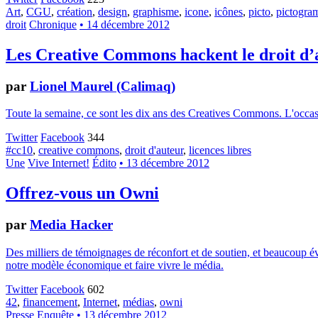
Art
,
CGU
,
création
,
design
,
graphisme
,
icone
,
icônes
,
picto
,
pictogr
droit
Chronique
• 14 décembre 2012
Les Creative Commons hackent le droit d’
par
Lionel Maurel (Calimaq)
Toute la semaine, ce sont les dix ans des Creatives Commons. L'occasion
Twitter
Facebook
344
#cc10
,
creative commons
,
droit d'auteur
,
licences libres
Une
Vive Internet!
Édito
• 13 décembre 2012
Offrez-vous un Owni
par
Media Hacker
Des milliers de témoignages de réconfort et de soutien, et beaucoup év
notre modèle économique et faire vivre le média.
Twitter
Facebook
602
42
,
financement
,
Internet
,
médias
,
owni
Presse
Enquête
• 13 décembre 2012