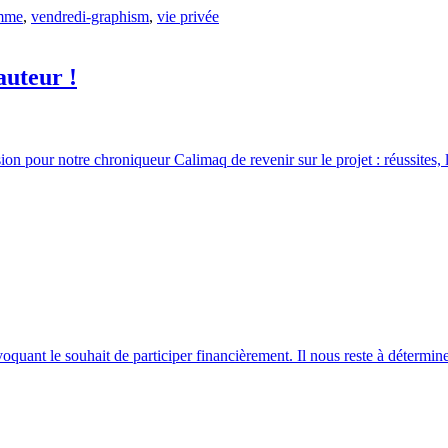
amme
,
vendredi-graphism
,
vie privée
auteur !
 pour notre chroniqueur Calimaq de revenir sur le projet : réussites, lim
oquant le souhait de participer financièrement. Il nous reste à détermi