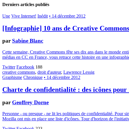
Derniers articles publiés
Une
Vive Internet!
Inédit
• 14 décembre 2012
[Infographie] 10 ans de Creative Common
par
Sabine Blanc
Cette semaine, Creative Commons fête ses dix ans dans le monde entier.
médias en CC en France, vous retrace cette histoire en une infographie
Twitter
Facebook
188
creative commons
,
droit d'auteur
,
Lawrence Lessig
Graphisme
Chronique
• 14 décembre 2012
Charte de confidentialité : des icônes pour
par
Geoffrey Dorne
Personne - ou presque - ne lit les politiques de confidentialité. Pour 
Mozilla ont mis en place une liste d'icônes. Tour d'horizon de l'initiati
Twitter
Facebook
223