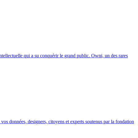
tellectuelle qui a su conquérir le grand public. Owni, un des rares
ec vos données, designers, citoyens et experts soutenus par la fondation