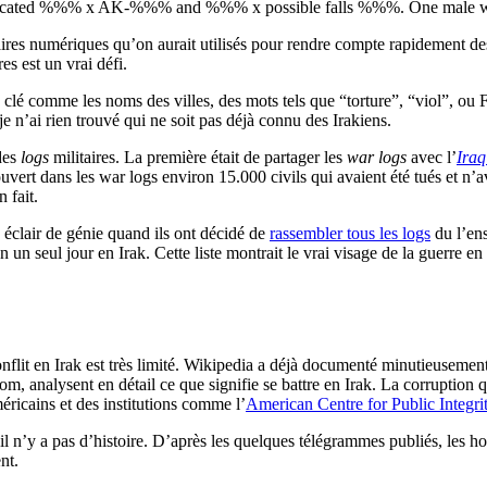
cated %%% x AK-%%% and %%% x possible falls %%%. One male was 
itaires numériques qu’on aurait utilisés pour rendre compte rapidement 
es est un vrai défi.
clé comme les noms des villes, des mots tels que “torture”, “viol”, ou F
e n’ai rien trouvé qui ne soit pas déjà connu des Irakiens.
des
logs
militaires. La première était de partager les
war logs
avec l’
Ira
ert dans les war logs environ 15.000 civils qui avaient été tués et n’av
 fait.
éclair de génie quand ils ont décidé de
rassembler tous les logs
du l’ens
n un seul jour en Irak. Cette liste montrait le vrai visage de la guerre 
flit en Irak est très limité. Wikipedia a déjà documenté minutieusement
m, analysent en détail ce que signifie se battre en Irak. La corruption 
icains et des institutions comme l’
American Centre for Public Integri
il n’y a pas d’histoire. D’après les quelques télégrammes publiés, les h
nt.