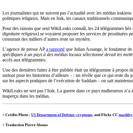
Les journalistes qui ne suivent pas l’actualité avec les médias irakiens
politiques religieux. Mais en Irak, les canaux traditionnels communiqu
Pour des raisons que seul WikiLeaks connaît, les 24 télégrammes liés à 
dignitaire religieux
] se voyaient proposer les services de prostituées p
censurant des milliers d’autres reste un mystère.
L’agence de presse AP
a rapporté
que Julian Assange, le fondateur d
spécifiques à un pays à des médias locaux sélectionné devait les mettr
accès aux télégrammes.
Une des dernières fuites à être publiée était un télégramme à propo
surtout pour les historiens d’ailleurs – : un révèle que ce qui reste d
sur les aspects pratiques de l’exécution de Saddam – on sait maintenant
WikiLeaks ne sert pas l’Irak. La guerre dans ce pays malheureux n’a é
inaperçu dans les médias.
> Crédits Photo :
US Department of Defense
,
cryptome
, and Flickr CC
mashle
> Traduction Pierre Alonso