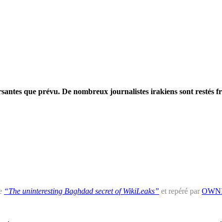
santes que prévu. De nombreux journalistes irakiens sont restés fru
re
“The uninteresting Baghdad secret of WikiLeaks”
et repéré par
OWNI