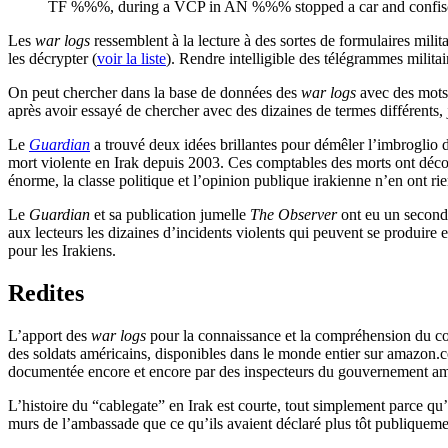
TF %%%, during a VCP in AN %%% stopped a car and confis
Les
war logs
ressemblent à la lecture à des sortes de formulaires mil
les décrypter (
voir la liste
). Rendre intelligible des télégrammes militair
On peut chercher dans la base de données des
war logs
avec des mots 
après avoir essayé de chercher avec des dizaines de termes différents, j
Le
Guardian
a trouvé deux idées brillantes pour démêler l’imbroglio 
mort violente en Irak depuis 2003. Ces comptables des morts ont découv
énorme, la classe politique et l’opinion publique irakienne n’en ont rien
Le
Guardian
et sa publication jumelle
The Observer
ont eu un second 
aux lecteurs les dizaines d’incidents violents qui peuvent se produire e
pour les Irakiens.
Redites
L’apport des
war logs
pour la connaissance et la compréhension du con
des soldats américains, disponibles dans le monde entier sur amazon.co
documentée encore et encore par des inspecteurs du gouvernement amér
L’histoire du “cablegate” en Irak est courte, tout simplement parce qu’
murs de l’ambassade que ce qu’ils avaient déclaré plus tôt publiqueme