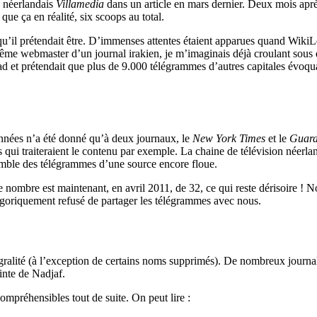
 néerlandais
Villamedia
dans un article en mars dernier. Deux mois apr
ue ça en réalité, six scoops au total.
qu’il prétendait être. D’immenses attentes étaient apparues quand WikiL
-même webmaster d’un journal irakien, je m’imaginais déjà croulant sou
 et prétendait que plus de 9.000 télégrammes d’autres capitales évoquai
onnées n’a été donné qu’à deux journaux, le
New York Times
et le
Guard
s qui traiteraient le contenu par exemple. La chaine de télévision néerl
emble des télégrammes d’une source encore floue.
bre est maintenant, en avril 2011, de 32, ce qui reste dérisoire ! Notre
goriquement refusé de partager les télégrammes avec nous.
tégralité (à l’exception de certains noms supprimés). De nombreux journ
ainte de Nadjaf.
compréhensibles tout de suite. On peut lire :