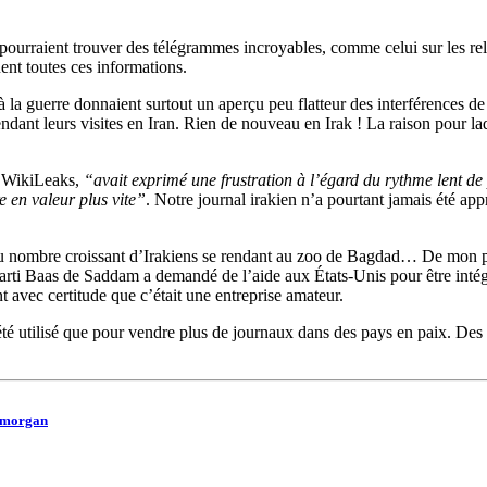
 pourraient trouver des télégrammes incroyables, comme celui sur les reli
ent toutes ces informations.
la guerre donnaient surtout un aperçu peu flatteur des interférences de l
endant leurs visites en Iran. Rien de nouveau en Irak ! La raison pour la
e WikiLeaks,
“avait exprimé une frustration à l’égard du rythme lent d
e en valeur plus vite”
. Notre journal irakien n’a pourtant jamais été a
s du nombre croissant d’Irakiens se rendant au zoo de Bagdad… De mon 
u parti Baas de Saddam a demandé de l’aide aux États-Unis pour être intég
 avec certitude que c’était une entreprise amateur.
té utilisé que pour vendre plus de journaux dans des pays en paix. Des
ymorgan