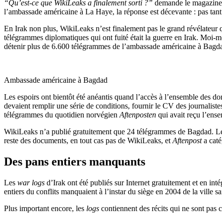
“Qu’est-ce que WikiLeaks a finalement sorti ?”
demande le magazine
l’ambassade américaine à La Haye, la réponse est décevante : pas tant q
En Irak non plus, WikiLeaks n’est finalement pas le grand révélateur 
télégrammes diplomatiques qui ont fuité était la guerre en Irak. Moi
détenir plus de 6.600 télégrammes de l’ambassade américaine à Bagdad
Ambassade américaine à Bagdad
Les espoirs ont bientôt été anéantis quand l’accès à l’ensemble des d
devaient remplir une série de conditions, fournir le CV des journaliste
télégrammes du quotidien norvégien
Aftenposten
qui avait reçu l’ens
WikiLeaks n’a publié gratuitement que 24 télégrammes de Bagdad. Le nom
reste des documents, en tout cas pas de WikiLeaks, et
Aftenpost
a caté
Des pans entiers manquants
Les
war logs
d’Irak ont été publiés sur Internet gratuitement et en in
entiers du conflits manquaient à l’instar du siège en 2004 de la ville s
Plus important encore, les
logs
contiennent des récits qui ne sont pas 