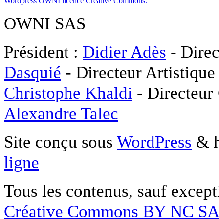
Wordpress
OWNI
licence Créative Commons.
OWNI SAS
Président :
Didier Adès
- Direc
Dasquié
- Directeur Artistique
Christophe Khaldi
- Directeur
Alexandre Talec
Site conçu sous
WordPress
& h
ligne
Tous les contenus, sauf except
Créative Commons BY NC S