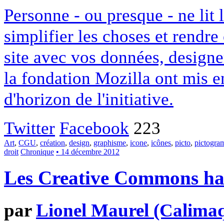
Personne - ou presque - ne lit 
simplifier les choses et rendr
site avec vos données, designe
la fondation Mozilla ont mis en
d'horizon de l'initiative.
Twitter
Facebook
223
Art
,
CGU
,
création
,
design
,
graphisme
,
icone
,
icônes
,
picto
,
pictogr
droit
Chronique
• 14 décembre 2012
Les Creative Commons hack
par
Lionel Maurel (Calima