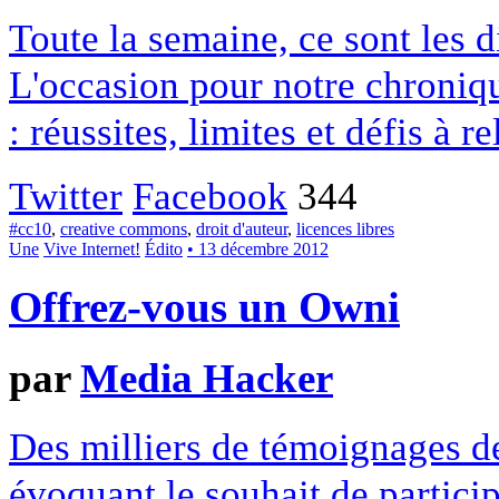
Toute la semaine, ce sont les
L'occasion pour notre chroniqu
: réussites, limites et défis à re
Twitter
Facebook
344
#cc10
,
creative commons
,
droit d'auteur
,
licences libres
Une
Vive Internet!
Édito
• 13 décembre 2012
Offrez-vous un Owni
par
Media Hacker
Des milliers de témoignages de
évoquant le souhait de particip