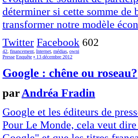
déterminer si cette somme de 
transformer notre modèle écon
Twitter
Facebook
602
42
,
financement
,
Internet
,
médias
,
owni
Presse
Enquête
• 13 décembre 2012
Google : chêne ou roseau?
par
Andréa Fradin
Google et les éditeurs de pres
Pour Le Monde, cela veut dire q
Google" et que les titres franç