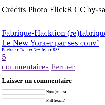
Crédits Photo FlickR CC by-s
Fabrique-Hacktion (re)fabrique
Le New Yorker par ses couv’
Facebook
♥
Twitter
♥
Newsletter
♥
RSS
5
commentaires
Fermer
Laisser un commentaire
Nom (requis)
Mail (requis)