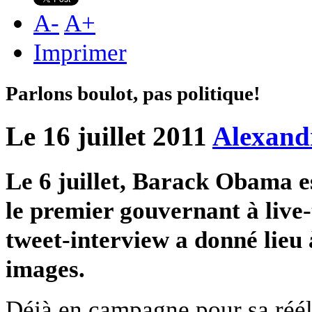
A
-
A
+
Imprimer
Parlons boulot, pas politique!
Le 16 juillet 2011
Alexand
Le 6 juillet, Barack Obama es
le premier gouvernant à live-t
tweet-interview a donné lie
images.
Déjà en campagne pour sa réél