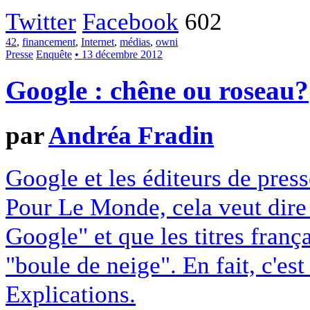
Twitter
Facebook
602
42
,
financement
,
Internet
,
médias
,
owni
Presse
Enquête
• 13 décembre 2012
Google : chêne ou roseau?
par
Andréa Fradin
Google et les éditeurs de pres
Pour Le Monde, cela veut dire q
Google" et que les titres franç
"boule de neige". En fait, c'es
Explications.