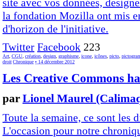
site avec vos données, designe
la fondation Mozilla ont mis en
d'horizon de l'initiative.
Twitter
Facebook
223
Art
,
CGU
,
création
,
design
,
graphisme
,
icone
,
icônes
,
picto
,
pictogr
droit
Chronique
• 14 décembre 2012
Les Creative Commons hack
par
Lionel Maurel (Calima
Toute la semaine, ce sont les
L'occasion pour notre chroniqu