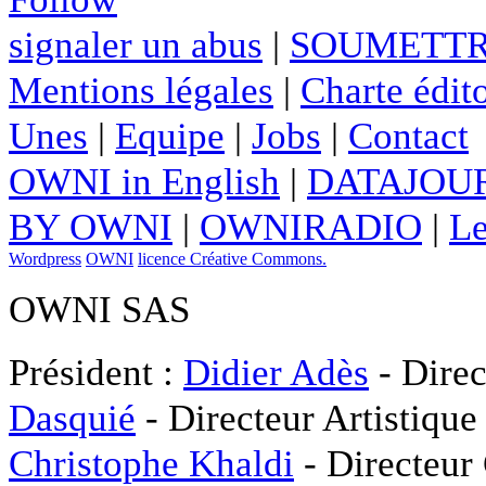
signaler un abus
|
SOUMETTR
Mentions légales
|
Charte édito
Unes
|
Equipe
|
Jobs
|
Contact
OWNI in English
|
DATAJOUR
BY OWNI
|
OWNIRADIO
|
Le
Wordpress
OWNI
licence Créative Commons.
OWNI SAS
Président :
Didier Adès
- Direc
Dasquié
- Directeur Artistique
Christophe Khaldi
- Directeur