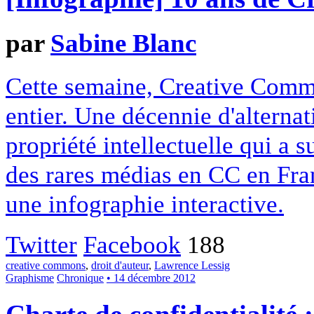
par
Sabine Blanc
Cette semaine, Creative Commo
entier. Une décennie d'alterna
propriété intellectuelle qui a 
des rares médias en CC en Fran
une infographie interactive.
Twitter
Facebook
188
creative commons
,
droit d'auteur
,
Lawrence Lessig
Graphisme
Chronique
• 14 décembre 2012