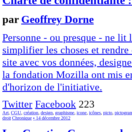
Charte de confidentialité 
par
Geoffrey Dorne
Personne - ou presque - ne lit 
simplifier les choses et rendr
site avec vos données, designe
la fondation Mozilla ont mis en
d'horizon de l'initiative.
Twitter
Facebook
223
Art
,
CGU
,
création
,
design
,
graphisme
,
icone
,
icônes
,
picto
,
pictogr
droit
Chronique
• 14 décembre 2012