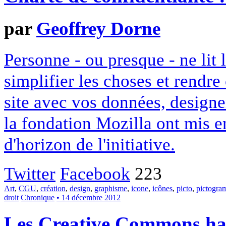
par
Geoffrey Dorne
Personne - ou presque - ne lit 
simplifier les choses et rendr
site avec vos données, designe
la fondation Mozilla ont mis en
d'horizon de l'initiative.
Twitter
Facebook
223
Art
,
CGU
,
création
,
design
,
graphisme
,
icone
,
icônes
,
picto
,
pictogr
droit
Chronique
• 14 décembre 2012
Les Creative Commons hack