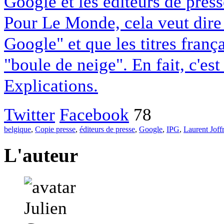
Google et les éditeurs de pres
Pour Le Monde, cela veut dire q
Google" et que les titres franç
"boule de neige". En fait, c'es
Explications.
Twitter
Facebook
78
belgique
,
Copie presse
,
éditeurs de presse
,
Google
,
IPG
,
Laurent Joff
L'auteur