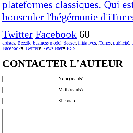
plateformes classiques. Qui est
bousculer l'hégémonie d'iTune
Twitter
Facebook
68
artistes
,
Beezik
,
business model
,
deezer
,
initiatives
,
iTunes
,
publicité
,
Facebook
♥
Twitter
♥
Newsletter
♥
RSS
CONTACTER L'AUTEUR
Nom (requis)
Mail (requis)
Site web