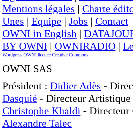
Mentions légales
|
Charte édito
Unes
|
Equipe
|
Jobs
|
Contact
OWNI in English
|
DATAJOUR
BY OWNI
|
OWNIRADIO
|
Le
Wordpress
OWNI
licence Créative Commons.
OWNI SAS
Président :
Didier Adès
- Direc
Dasquié
- Directeur Artistique
Christophe Khaldi
- Directeur
Alexandre Talec