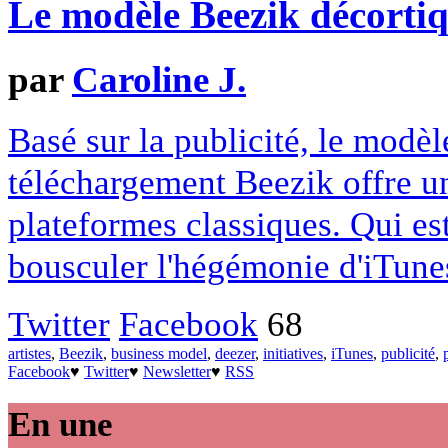
Le modèle Beezik décorti
par
Caroline J.
Basé sur la publicité, le modèl
téléchargement Beezik offre un
plateformes classiques. Qui est
bousculer l'hégémonie d'iTune
Twitter
Facebook
68
artistes
,
Beezik
,
business model
,
deezer
,
initiatives
,
iTunes
,
publicité
,
Facebook
♥
Twitter
♥
Newsletter
♥
RSS
En une