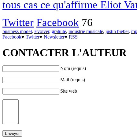
tous cas ce qu'affirme Eliot V
Twitter
Facebook
76
business model
,
Evolver
,
gratuite
,
industrie musicale
,
justin bieber
,
mp
Facebook
♥
Twitter
♥
Newsletter
♥
RSS
CONTACTER L'AUTEUR
Nom (requis)
Mail (requis)
Site web