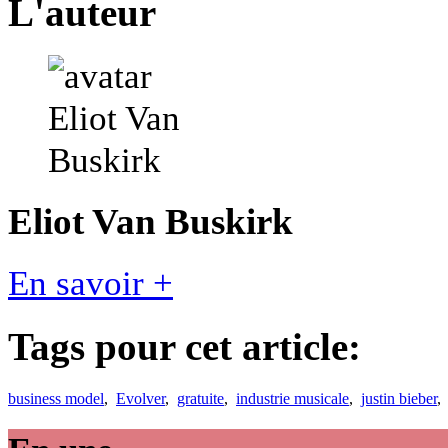
L'auteur
Eliot Van Buskirk
En savoir +
Tags pour cet article:
business model
,
Evolver
,
gratuite
,
industrie musicale
,
justin bieber