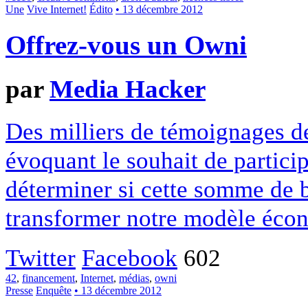
Une
Vive Internet!
Édito
• 13 décembre 2012
Offrez-vous un Owni
par
Media Hacker
Des milliers de témoignages de
évoquant le souhait de particip
déterminer si cette somme de 
transformer notre modèle écon
Twitter
Facebook
602
42
,
financement
,
Internet
,
médias
,
owni
Presse
Enquête
• 13 décembre 2012