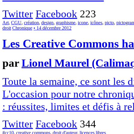
Twitter
Facebook
223
Art
,
CGU
,
création
,
design
,
graphisme
,
icone
,
icônes
,
picto
,
pictogr
droit
Chronique
• 14 décembre 2012
Les Creative Commons hack
par
Lionel Maurel (Calima
Toute la semaine, ce sont les
L'occasion pour notre chroniqu
: réussites, limites et défis à re
Twitter
Facebook
344
#cc10
,
creative commons
,
droit d'auteur
,
licences libres