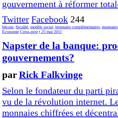
gouvernement à réformer total
Twitter
Facebook
244
bitcoin
,
fiscalité
,
modèle social
,
monnaies complémentaires
,
monnaies 
Economie
Cross-post
• 25 mai 2011
Napster de la banque: pr
gouvernements?
par
Rick Falkvinge
Selon le fondateur du parti pir
vu de la révolution internet. Le
monnaies chiffrées et décentra