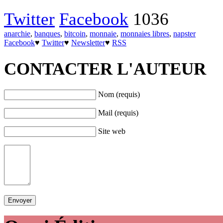
Twitter
Facebook
1036
anarchie
,
banques
,
bitcoin
,
monnaie
,
monnaies libres
,
napster
Facebook
♥
Twitter
♥
Newsletter
♥
RSS
CONTACTER L'AUTEUR
Nom (requis)
Mail (requis)
Site web