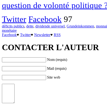
question de volonté politique 
Twitter
Facebook
97
déficits publics
,
dette
,
dividende universel
,
Grundeinkommen
,
monna
monétaire
Facebook
♥
Twitter
♥
Newsletter
♥
RSS
CONTACTER L'AUTEUR
Nom (requis)
Mail (requis)
Site web