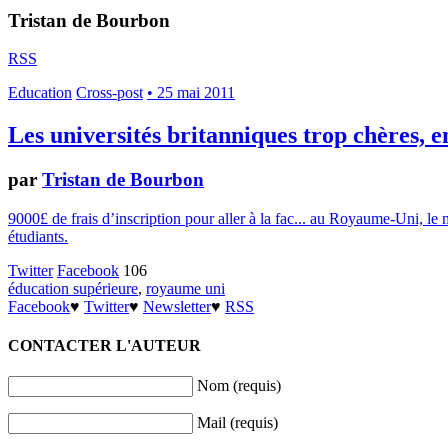
Tristan de Bourbon
RSS
Education
Cross-post
• 25 mai 2011
Les universités britanniques trop chères, e
par
Tristan de Bourbon
9000£ de frais d’inscription pour aller à la fac... au Royaume-Uni, le 
étudiants.
Twitter
Facebook
106
éducation supérieure
,
royaume uni
Facebook
♥
Twitter
♥
Newsletter
♥
RSS
CONTACTER L'AUTEUR
Nom (requis)
Mail (requis)