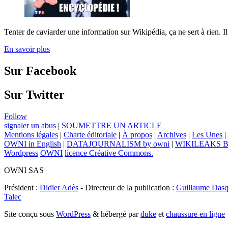
Tenter de caviarder une information sur Wikipédia, ça ne sert à rien. I
En savoir plus
Sur Facebook
Sur Twitter
Follow
signaler un abus
|
SOUMETTRE UN ARTICLE
Mentions légales
|
Charte éditoriale
|
À propos
|
Archives
|
Les Unes
|
OWNI in English
|
DATAJOURNALISM by owni
|
WIKILEAKS 
Wordpress
OWNI
licence Créative Commons.
OWNI SAS
Président :
Didier Adès
- Directeur de la publication :
Guillaume Dasq
Talec
Site conçu sous
WordPress
& hébergé par
duke
et
chaussure en ligne