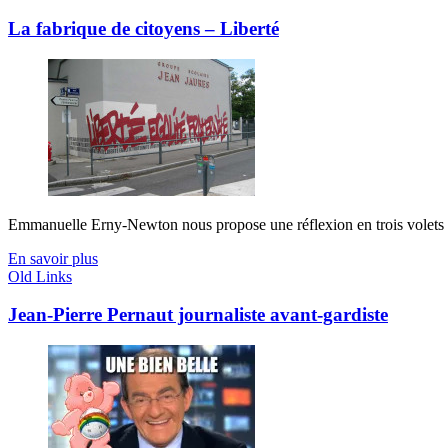
La fabrique de citoyens – Liberté
Emmanuelle Erny-Newton nous propose une réflexion en trois volets sur 
En savoir plus
Old Links
Jean-Pierre Pernaut journaliste avant-gardiste