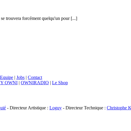
l se trouvera forcément quelqu'un pour [...]
Equipe
|
Jobs
|
Contact
BY OWNI
|
OWNIRADIO
|
Le Shop
uié
- Directeur Artistique :
Loguy
- Directeur Technique :
Christophe K