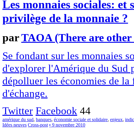
Les monnaies sociales: et 
privilège de la monnaie ?
par
TAOA (There are other a
Se fondant sur les monnaies so
d'explorer l'Amérique du Sud p
dépolluer les économies de la f
d'échange.
Twitter
Facebook
44
amérique du sud
,
banques
,
économie sociale et solidaire
,
enjeux
,
indi
Idées neuves
Cross-post
• 9 novembre 2010