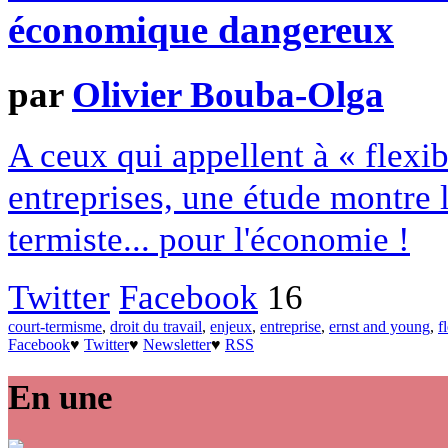
économique dangereux
par
Olivier Bouba-Olga
A ceux qui appellent à « flexibi
entreprises, une étude montre 
termiste... pour l'économie !
Twitter
Facebook
16
court-termisme
,
droit du travail
,
enjeux
,
entreprise
,
ernst and young
,
f
Facebook
♥
Twitter
♥
Newsletter
♥
RSS
En une