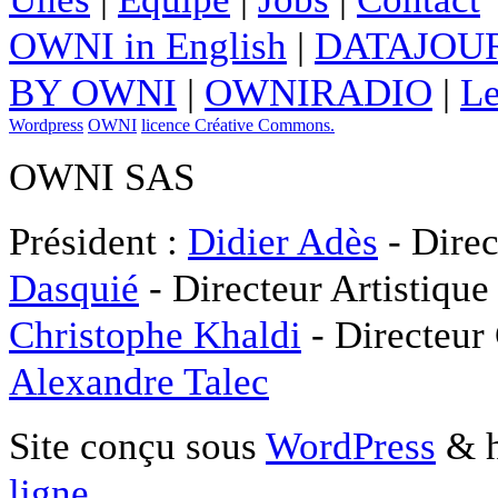
OWNI in English
|
DATAJOUR
BY OWNI
|
OWNIRADIO
|
Le
Wordpress
OWNI
licence Créative Commons.
OWNI SAS
Président :
Didier Adès
- Direc
Dasquié
- Directeur Artistique
Christophe Khaldi
- Directeur
Alexandre Talec
Site conçu sous
WordPress
& h
ligne