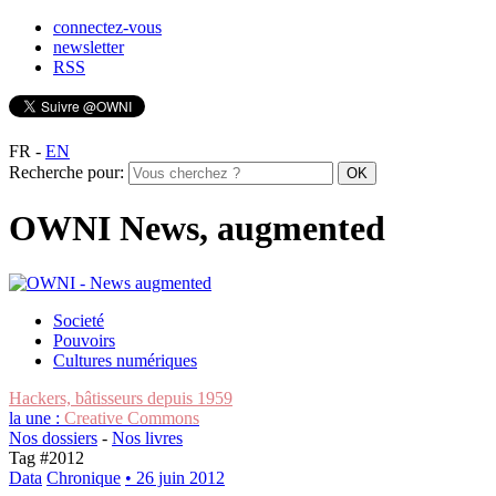
connectez-vous
newsletter
RSS
FR
-
EN
Recherche pour:
OWNI News, augmented
Societé
Pouvoirs
Cultures numériques
Hackers, bâtisseurs depuis 1959
la une :
Creative Commons
Nos dossiers
-
Nos livres
Tag #
2012
Data
Chronique
• 26 juin 2012