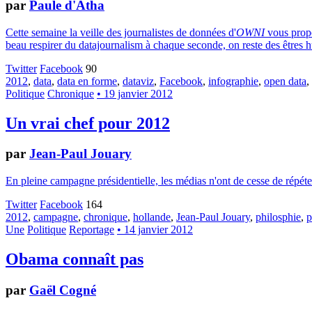
par
Paule d'Atha
Cette semaine la veille des journalistes de données d'
OWNI
vous propo
beau respirer du datajournalism à chaque seconde, on reste des êtres 
Twitter
Facebook
90
2012
,
data
,
data en forme
,
dataviz
,
Facebook
,
infographie
,
open data
,
Politique
Chronique
• 19 janvier 2012
Un vrai chef pour 2012
par
Jean-Paul Jouary
En pleine campagne présidentielle, les médias n'ont de cesse de répét
Twitter
Facebook
164
2012
,
campagne
,
chronique
,
hollande
,
Jean-Paul Jouary
,
philosphie
,
p
Une
Politique
Reportage
• 14 janvier 2012
Obama connaît pas
par
Gaël Cogné