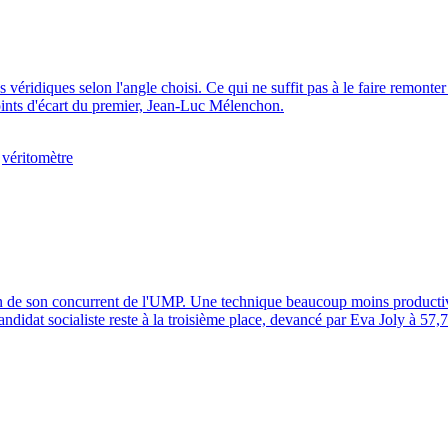
ridiques selon l'angle choisi. Ce qui ne suffit pas à le faire remonter 
points d'écart du premier, Jean-Luc Mélenchon.
,
véritomètre
ilan de son concurrent de l'UMP. Une technique beaucoup moins productiv
andidat socialiste reste à la troisième place, devancé par Eva Joly à 5