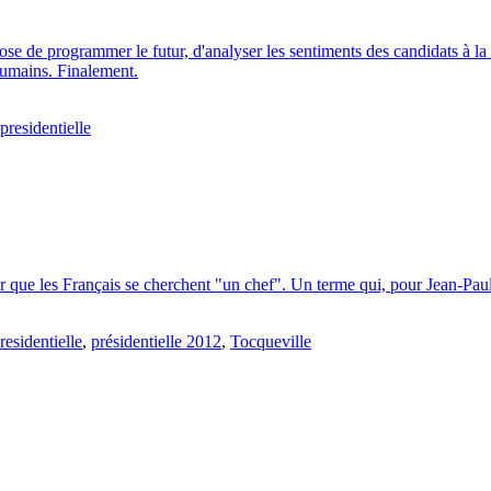
se de programmer le futur, d'analyser les sentiments des candidats à la 
humains. Finalement.
presidentielle
er que les Français se cherchent "un chef". Un terme qui, pour Jean-Paul
residentielle
,
présidentielle 2012
,
Tocqueville