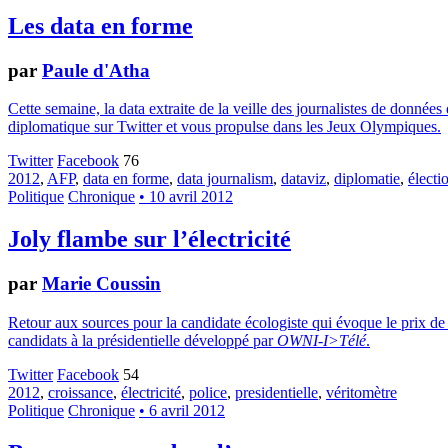
Les data en forme
par
Paule d'Atha
Cette semaine, la data extraite de la veille des journalistes de données 
diplomatique sur Twitter et vous propulse dans les Jeux Olympiques.
Twitter
Facebook
76
2012
,
AFP
,
data en forme
,
data journalism
,
dataviz
,
diplomatie
,
électi
Politique
Chronique
• 10 avril 2012
Joly flambe sur l’électricité
par
Marie Coussin
Retour aux sources pour la candidate écologiste qui évoque le prix de 
candidats à la présidentielle développé par
OWNI-I>Télé
.
Twitter
Facebook
54
2012
,
croissance
,
électricité
,
police
,
presidentielle
,
véritomètre
Politique
Chronique
• 6 avril 2012