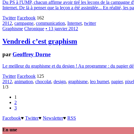
Du PS à l'UMP, chacun affirme avoir tiré les leçons de la campagne d
Internet. De là à penser que la leçon a été assimilée... En réalité, les p
Twitter
Facebook
162
2012
,
campagne
,
communication
,
Internet
,
twitter
Graphisme
Chronique
• 13 janvier 2012
Vendredi c’est graphism
par
Geoffrey Dorne
Le meilleur du graphisme et du design ! Au programme : du papier déc
Twitter
Facebook
125
2012
,
animation
,
chocolat
,
design
,
graphisme
,
leo burnet
,
papier
,
pixe
1/3
1
2
3
Facebook
♥
Twitter
♥
Newsletter
♥
RSS
En une