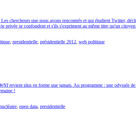
. Les chercheurs que nous avons rencontrés et qui étudient Twitter, déc
vie privée se confondent et s'ils s'expriment au même titre qu'un citoyen
itique
,
presidentielle
,
présidentielle 2012
,
web politique
WNI
revient plus en forme que jamais. Au programme : une odyssée de d
semaine !
nucléaire
,
open data
,
presidentielle