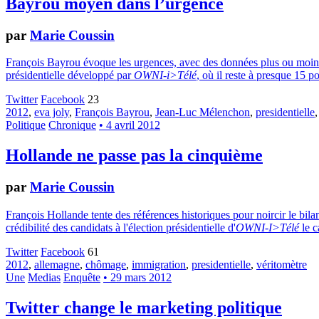
Bayrou moyen dans l’urgence
par
Marie Coussin
François Bayrou évoque les urgences, avec des données plus ou moins vé
présidentielle développé par
OWNI-i>Télé
, où il reste à presque 15 
Twitter
Facebook
23
2012
,
eva joly
,
François Bayrou
,
Jean-Luc Mélenchon
,
presidentielle
Politique
Chronique
• 4 avril 2012
Hollande ne passe pas la cinquième
par
Marie Coussin
François Hollande tente des références historiques pour noircir le b
crédibilité des candidats à l'élection présidentielle d'
OWNI-I>Télé
le c
Twitter
Facebook
61
2012
,
allemagne
,
chômage
,
immigration
,
presidentielle
,
véritomètre
Une
Medias
Enquête
• 29 mars 2012
Twitter change le marketing politique