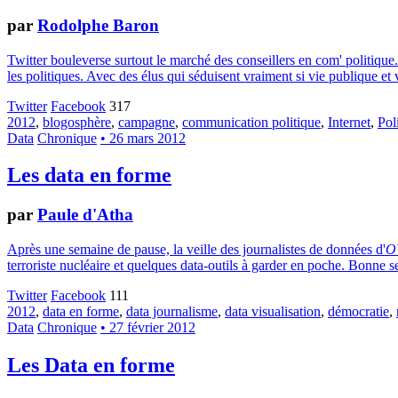
par
Rodolphe Baron
Twitter bouleverse surtout le marché des conseillers en com' politique
les politiques. Avec des élus qui séduisent vraiment si vie publique et 
Twitter
Facebook
317
2012
,
blogosphère
,
campagne
,
communication politique
,
Internet
,
Pol
Data
Chronique
• 26 mars 2012
Les data en forme
par
Paule d'Atha
Après une semaine de pause, la veille des journalistes de données d'
O
terroriste nucléaire et quelques data-outils à garder en poche. Bonne 
Twitter
Facebook
111
2012
,
data en forme
,
data journalisme
,
data visualisation
,
démocratie
,
Data
Chronique
• 27 février 2012
Les Data en forme