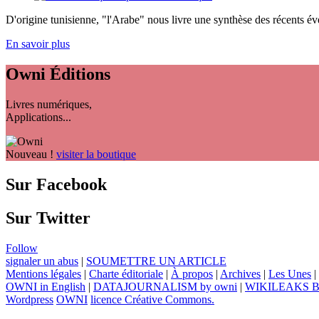
D'origine tunisienne, "l'Arabe" nous livre une synthèse des récents év
En savoir plus
Owni
Éditions
Livres numériques,
Applications...
Nouveau !
visiter la boutique
Sur Facebook
Sur Twitter
Follow
signaler un abus
|
SOUMETTRE UN ARTICLE
Mentions légales
|
Charte éditoriale
|
À propos
|
Archives
|
Les Unes
|
OWNI in English
|
DATAJOURNALISM by owni
|
WIKILEAKS 
Wordpress
OWNI
licence Créative Commons.