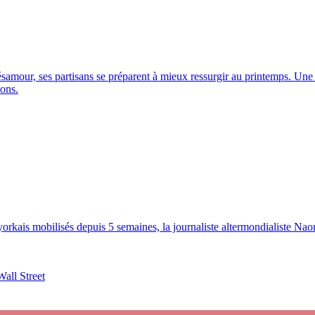
samour, ses partisans se préparent à mieux ressurgir au printemps. Une 
ions.
yorkais mobilisés depuis 5 semaines, la journaliste altermondialiste N
all Street