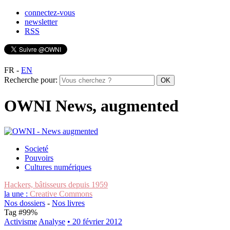
connectez-vous
newsletter
RSS
FR
-
EN
Recherche pour:
OWNI News, augmented
Societé
Pouvoirs
Cultures numériques
Hackers, bâtisseurs depuis 1959
la une :
Creative Commons
Nos dossiers
-
Nos livres
Tag #
99%
Activisme
Analyse
• 20 février 2012