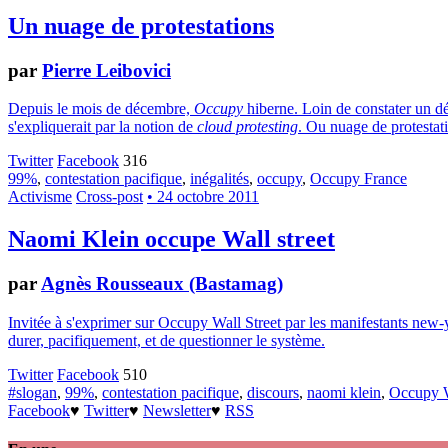
Un nuage de protestations
par
Pierre Leibovici
Depuis le mois de décembre,
Occupy
hiberne. Loin de constater un dé
s'expliquerait par la notion de
cloud protesting
. Ou nuage de protestat
Twitter
Facebook
316
99%
,
contestation pacifique
,
inégalités
,
occupy
,
Occupy France
Activisme
Cross-post
• 24 octobre 2011
Naomi Klein occupe Wall street
par
Agnès Rousseaux (Bastamag)
Invitée à s'exprimer sur Occupy Wall Street par les manifestants new-
durer, pacifiquement, et de questionner le système.
Twitter
Facebook
510
#slogan
,
99%
,
contestation pacifique
,
discours
,
naomi klein
,
Occupy W
Facebook
♥
Twitter
♥
Newsletter
♥
RSS