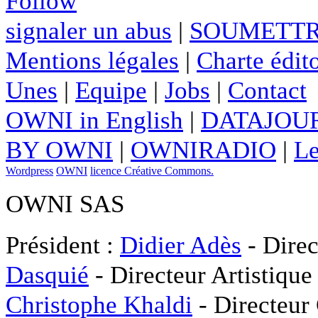
Follow
signaler un abus
|
SOUMETTR
Mentions légales
|
Charte édito
Unes
|
Equipe
|
Jobs
|
Contact
OWNI in English
|
DATAJOUR
BY OWNI
|
OWNIRADIO
|
Le
Wordpress
OWNI
licence Créative Commons.
OWNI SAS
Président :
Didier Adès
- Direc
Dasquié
- Directeur Artistique
Christophe Khaldi
- Directeur