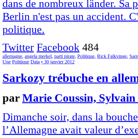
dans de nombreux länder. Sa p
Berlin n'est pas un accident. C
politique.
Twitter
Facebook
484
allemagne
,
angela merkel
,
parti pirate
,
Politique
,
Rick Falkvinge
,
Sarr
Une
Politique
Data
• 30 janvier 2012
Sarkozy trébuche en alle
par
Marie Coussin, Sylvain 
Dimanche soir, dans la bouche
l’Allemagne avait valeur d’exe