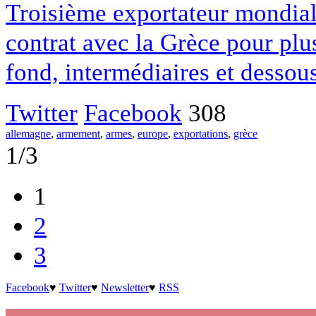
Troisième exportateur mondial
contrat avec la Grèce pour plus
fond, intermédiaires et dessous-
Twitter
Facebook
308
allemagne
,
armement
,
armes
,
europe
,
exportations
,
grèce
1/3
1
2
3
Facebook
♥
Twitter
♥
Newsletter
♥
RSS