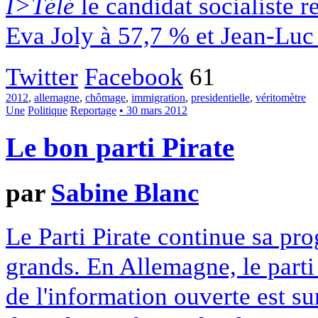
I>Télé
le candidat socialiste r
Eva Joly à 57,7 % et Jean-Lu
Twitter
Facebook
61
2012
,
allemagne
,
chômage
,
immigration
,
presidentielle
,
véritomètre
Une
Politique
Reportage
• 30 mars 2012
Le bon parti Pirate
par
Sabine Blanc
Le Parti Pirate continue sa pro
grands. En Allemagne, le parti
de l'information ouverte est su