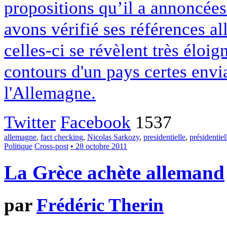
propositions qu’il a annoncées
avons vérifié ses références a
celles-ci se révèlent très éloign
contours d'un pays certes envi
l'Allemagne.
Twitter
Facebook
1537
allemagne
,
fact checking
,
Nicolas Sarkozy
,
presidentielle
,
présidentie
Politique
Cross-post
• 28 octobre 2011
La Grèce achète allemand
par
Frédéric Therin