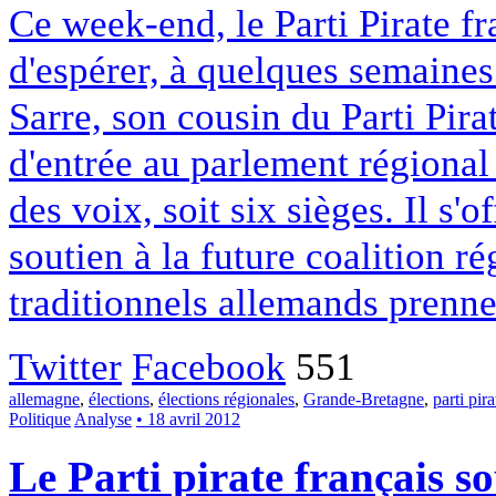
Ce week-end, le Parti Pirate f
d'espérer, à quelques semaines 
Sarre, son cousin du Parti Pira
d'entrée au parlement régiona
des voix, soit six sièges. Il s
soutien à la future coalition r
traditionnels allemands prennen
Twitter
Facebook
551
allemagne
,
élections
,
élections régionales
,
Grande-Bretagne
,
parti pira
Politique
Analyse
• 18 avril 2012
Le Parti pirate français s