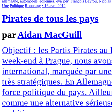
allemagne
,
automobile
,
éoliennes
,
eva joly
,
François Bayrou
,
Nicolas
Une
Politique
Reportage
• 16 avril 2012
Pirates de tous les pays
par
Aidan MacGuill
Objectif : les Partis Pirates a
week-end à Prague, nous avons 
international, marquée par un
très stratégiques. En Allemagne
force politique du pays. Aille
comme une alternative sérieuse