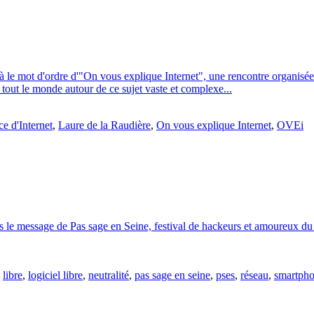
 le mot d'ordre d'"On vous explique Internet", une rencontre organisée 
ir tout le monde autour de ce sujet vaste et complexe...
e d'Internet
,
Laure de la Raudière
,
On vous explique Internet
,
OVEi
ros le message de Pas sage en Seine, festival de hackeurs et amoureux du
,
libre
,
logiciel libre
,
neutralité
,
pas sage en seine
,
pses
,
réseau
,
smartph