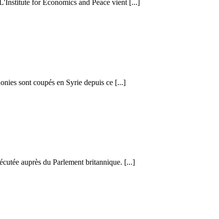
 L'Institute for Economics and Peace vient [...]
honies sont coupés en Syrie depuis ce [...]
cutée auprès du Parlement britannique. [...]