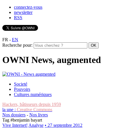
connectez-vous
newsletter
RSS
FR
-
EN
Recherche pour:
OWNI News, augmented
Societé
Pouvoirs
Cultures numériques
Hackers, bâtisseurs depuis 1959
la une :
Creative Commons
Nos dossiers
-
Nos livres
Tag #
benjamin bayart
Vive Internet!
Analyse
• 27 septembre 2012