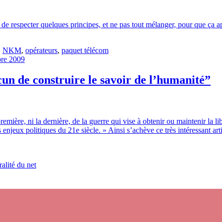
t de respecter quelques principes, et ne pas tout mélanger, pour que ça a
,
NKM
,
opérateurs
,
paquet télécom
bre 2009
un de construire le savoir de l’humanité”
remière, ni la dernière, de la guerre qui vise à obtenir ou maintenir la li
s enjeux politiques du 21e siècle. » Ainsi s’achève ce très intéressant a
ralité du net