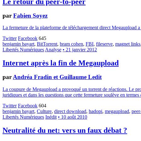
Le retour du peer-to-peer
par
Fabien Soyez
La fermeture de la plateforme de téléchargement direct Megaupload a e
Twitter
Facebook
645
benjamin bayart
,
BitTorrent
,
bram cohen
,
FBI
,
fileserve
,
magnet links
Libertés Numériques
Analyse
• 21 janvier 2012
Internet après la fin de Megaupload
par
Andréa Fradin et Guillaume Ledit
La coupure de Megaupload a provoqué un torrent de réactions. Le problè
juridiques et dans les questions que cette fermeture soulève en termes 
Twitter
Facebook
604
benjamin bayart
,
Culture
,
direct download
,
hadopi
,
megaupload
,
peer
Libertés Numériques
Inédit
• 10 août 2010
Neutralité du net: vers un faux débat ?