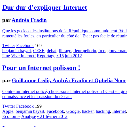
Dur dur d’expliquer Internet
par
Andréa Fradin
Que les geeks et les institutions de la République communiquent. Voilà
rameuté les foules, en particulier du côté de l'Etat : pas facile de réun
Twitter
Facebook
169
benjamin bayart
,
CESE
,
débat
,
filtrage
,
fleur pellerin
,
free
,
gouvernanc
Une
Vive Internet!
Reportage
• 15 juin 2012
Pour un Internet polisson !
par
Guillaume Ledit, Andréa Fradin et Ophelia Noor
Contre un Internet policé, choisissons l'Internet polisson ! C'est en g
connaissance et leur passion du réseau.
Twitter
Facebook
199
Apple
,
benjamin bayart
,
Facebook
,
Google
,
hacker
,
hacking
,
Internet
Economie
Analyse
• 21 février 2012