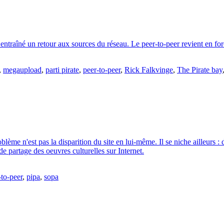
ntraîné un retour aux sources du réseau. Le peer-to-peer revient en for
,
megaupload
,
parti pirate
,
peer-to-peer
,
Rick Falkvinge
,
The Pirate bay
me n'est pas la disparition du site en lui-même. Il se niche ailleurs : 
de partage des oeuvres culturelles sur Internet.
-to-peer
,
pipa
,
sopa