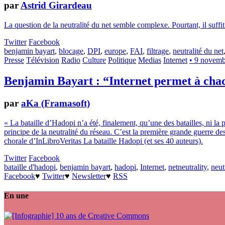
par
Astrid Girardeau
La question de la neutralité du net semble complexe. Pourtant, il suffi
Twitter
Facebook
benjamin bayart
,
blocage
,
DPI
,
europe
,
FAI
,
filtrage
,
neutralité du net
Presse
Télévision
Radio
Culture
Politique
Medias
Internet
• 9 novem
Benjamin Bayart : “Internet permet à chac
par
aKa (Framasoft)
« La bataille d’Hadopi n’a été, finalement, qu’une des batailles, ni la p
principe de la neutralité du réseau. C’est la première grande guerre de
chorale d’InLibroVeritas La bataille Hadopi (et ses 40 auteurs).
Twitter
Facebook
bataille d'hadopi
,
benjamin bayart
,
hadopi
,
Internet
,
netneutrality
,
neut
Facebook
♥
Twitter
♥
Newsletter
♥
RSS
En une