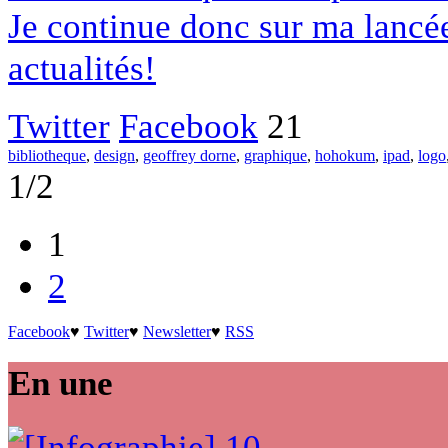
Je continue donc sur ma lancé
actualités!
Twitter
Facebook
21
bibliotheque
,
design
,
geoffrey dorne
,
graphique
,
hohokum
,
ipad
,
logo
1/2
1
2
Facebook
♥
Twitter
♥
Newsletter
♥
RSS
En une