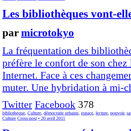
Les bibliothèques vont-ell
par
microtokyo
La fréquentation des bibliothèq
préfère le confort de son chez 
Internet. Face à ces changeme
muter. Une hybridation à mi-c
Twitter
Facebook
378
bibliotheque
,
Culture
,
démocratie urbaine
,
espace
,
lecture
,
pouvoir
,
sa
Culture
Cross-post
• 20 avril 2011