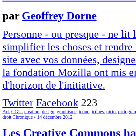
par
Geoffrey Dorne
Personne - ou presque - ne lit 
simplifier les choses et rendr
site avec vos données, designe
la fondation Mozilla ont mis en
d'horizon de l'initiative.
Twitter
Facebook
223
Art
,
CGU
,
création
,
design
,
graphisme
,
icone
,
icônes
,
picto
,
pictogr
droit
Chronique
• 14 décembre 2012
Les Creative Commons hack