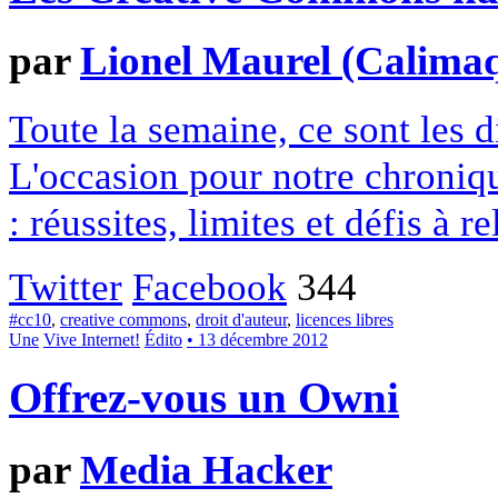
par
Lionel Maurel (Calima
Toute la semaine, ce sont les
L'occasion pour notre chroniqu
: réussites, limites et défis à re
Twitter
Facebook
344
#cc10
,
creative commons
,
droit d'auteur
,
licences libres
Une
Vive Internet!
Édito
• 13 décembre 2012
Offrez-vous un Owni
par
Media Hacker