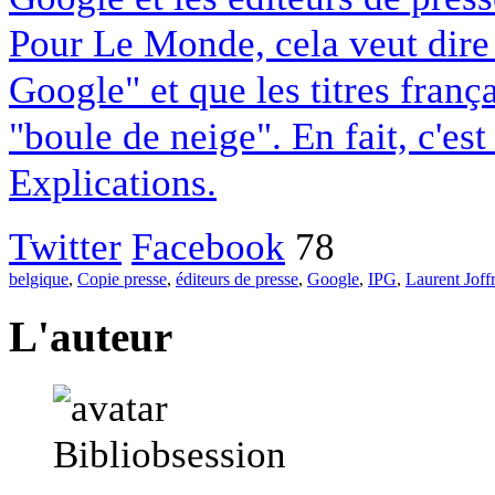
Pour Le Monde, cela veut dire q
Google" et que les titres franç
"boule de neige". En fait, c'es
Explications.
Twitter
Facebook
78
belgique
,
Copie presse
,
éditeurs de presse
,
Google
,
IPG
,
Laurent Joff
L'auteur