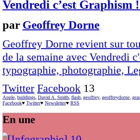
Vendredi c’est Graphism 
par
Geoffrey Dorne
Geoffrey Dorne revient sur tout
de la semaine avec Vendredi c
typographie, photographie, Lego
Twitter
Facebook
13
Apple
,
buildings
,
David A. Smith
,
flash
,
geoffrey
,
geoffreydorne
,
gra
Facebook
♥
Twitter
♥
Newsletter
♥
RSS
En une