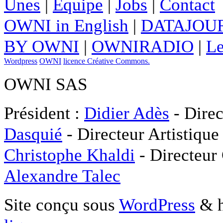
Unes
|
Equipe
|
Jobs
|
Contact
OWNI in English
|
DATAJOUR
BY OWNI
|
OWNIRADIO
|
Le
Wordpress
OWNI
licence Créative Commons.
OWNI SAS
Président :
Didier Adès
- Direc
Dasquié
- Directeur Artistique
Christophe Khaldi
- Directeur
Alexandre Talec
Site conçu sous
WordPress
& h