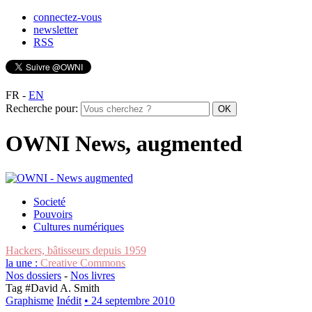
connectez-vous
newsletter
RSS
FR
-
EN
Recherche pour:
OWNI News, augmented
Societé
Pouvoirs
Cultures numériques
Hackers, bâtisseurs depuis 1959
la une :
Creative Commons
Nos dossiers
-
Nos livres
Tag #
David A. Smith
Graphisme
Inédit
• 24 septembre 2010