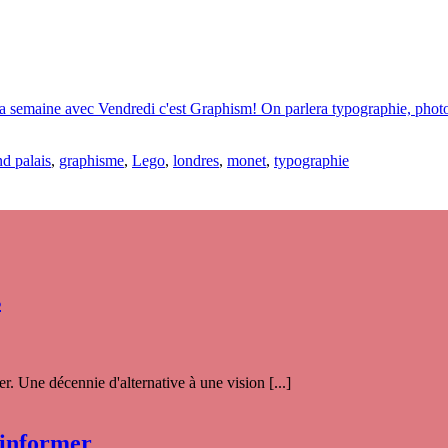
e la semaine avec Vendredi c'est Graphism! On parlera typographie, photog
nd palais
,
graphisme
,
Lego
,
londres
,
monet
,
typographie
s
. Une décennie d'alternative à une vision [...]
 informer