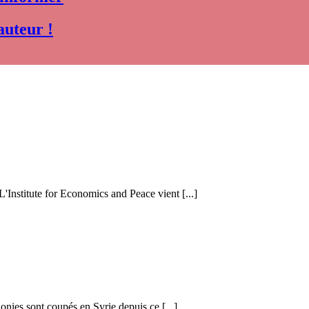
auteur !
 L'Institute for Economics and Peace vient [...]
honies sont coupés en Syrie depuis ce [...]