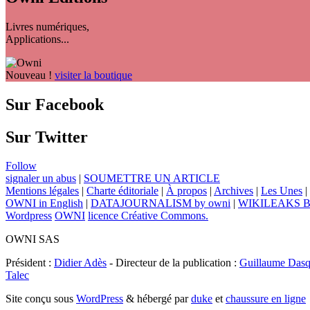
Livres numériques,
Applications...
Nouveau !
visiter la boutique
Sur Facebook
Sur Twitter
Follow
signaler un abus
|
SOUMETTRE UN ARTICLE
Mentions légales
|
Charte éditoriale
|
À propos
|
Archives
|
Les Unes
|
OWNI in English
|
DATAJOURNALISM by owni
|
WIKILEAKS 
Wordpress
OWNI
licence Créative Commons.
OWNI SAS
Président :
Didier Adès
- Directeur de la publication :
Guillaume Dasq
Talec
Site conçu sous
WordPress
& hébergé par
duke
et
chaussure en ligne