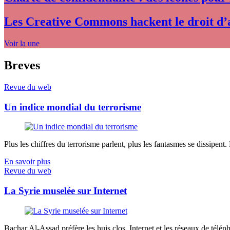
Les Creative Commons hackent le droit d’
Voir la une
Breves
Revue du web
Un indice mondial du terrorisme
Plus les chiffres du terrorisme parlent, plus les fantasmes se dissipent.
En savoir plus
Revue du web
La Syrie muselée sur Internet
Bachar Al-Assad préfère les huis clos. Internet et les réseaux de télép