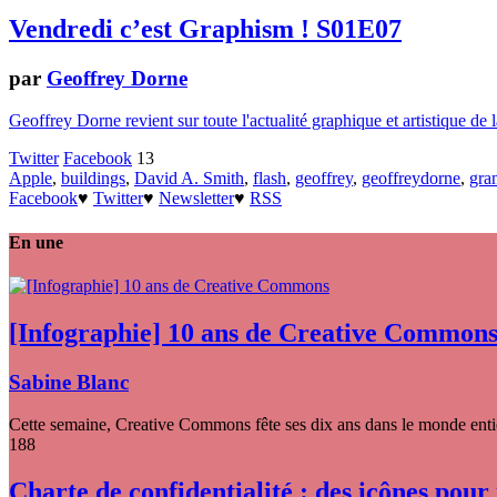
Vendredi c’est Graphism ! S01E07
par
Geoffrey Dorne
Geoffrey Dorne revient sur toute l'actualité graphique et artistique d
Twitter
Facebook
13
Apple
,
buildings
,
David A. Smith
,
flash
,
geoffrey
,
geoffreydorne
,
gra
Facebook
♥
Twitter
♥
Newsletter
♥
RSS
En une
[Infographie] 10 ans de Creative Common
Sabine Blanc
Cette semaine, Creative Commons fête ses dix ans dans le monde entier
188
Charte de confidentialité : des icônes pour