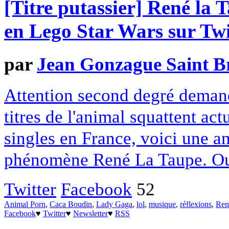
[Titre putassier] René la
en Lego Star Wars sur Twi
par
Jean Gonzague Saint B
Attention second degré demandé
titres de l'animal squattent ac
singles en France, voici une a
phénomène René La Taupe. Ou
Twitter
Facebook
52
Animal Porn
,
Caca Boudin
,
Lady Gaga
,
lol
,
musique
,
réflexions
,
Ren
Facebook
♥
Twitter
♥
Newsletter
♥
RSS