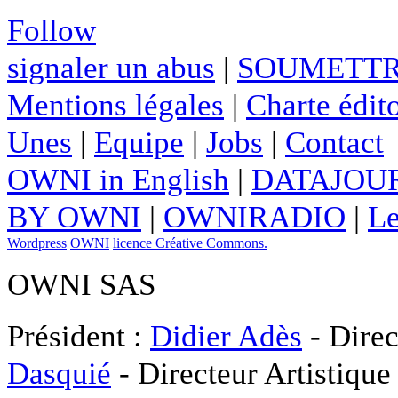
Follow
signaler un abus
|
SOUMETTR
Mentions légales
|
Charte édito
Unes
|
Equipe
|
Jobs
|
Contact
OWNI in English
|
DATAJOUR
BY OWNI
|
OWNIRADIO
|
Le
Wordpress
OWNI
licence Créative Commons.
OWNI SAS
Président :
Didier Adès
- Direc
Dasquié
- Directeur Artistique