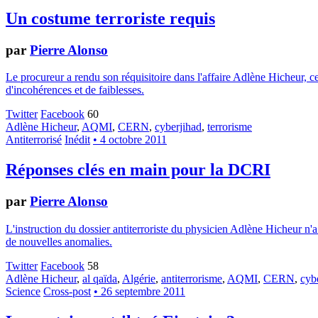
Un costume terroriste requis
par
Pierre Alonso
Le procureur a rendu son réquisitoire dans l'affaire Adlène Hicheur, ce
d'incohérences et de faiblesses.
Twitter
Facebook
60
Adlène Hicheur
,
AQMI
,
CERN
,
cyberjihad
,
terrorisme
Antiterrorisé
Inédit
• 4 octobre 2011
Réponses clés en main pour la DCRI
par
Pierre Alonso
L'instruction du dossier antiterroriste du physicien Adlène Hicheur n'a
de nouvelles anomalies.
Twitter
Facebook
58
Adlène Hicheur
,
al qaïda
,
Algérie
,
antiterrorisme
,
AQMI
,
CERN
,
cyb
Science
Cross-post
• 26 septembre 2011