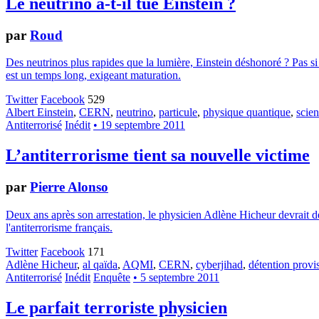
Le neutrino a-t-il tué Einstein ?
par
Roud
Des neutrinos plus rapides que la lumière, Einstein déshonoré ? Pas s
est un temps long, exigeant maturation.
Twitter
Facebook
529
Albert Einstein
,
CERN
,
neutrino
,
particule
,
physique quantique
,
scie
Antiterrorisé
Inédit
• 19 septembre 2011
L’antiterrorisme tient sa nouvelle victime
par
Pierre Alonso
Deux ans après son arrestation, le physicien Adlène Hicheur devrait dem
l'antiterrorisme français.
Twitter
Facebook
171
Adlène Hicheur
,
al qaïda
,
AQMI
,
CERN
,
cyberjihad
,
détention provi
Antiterrorisé
Inédit
Enquête
• 5 septembre 2011
Le parfait terroriste physicien