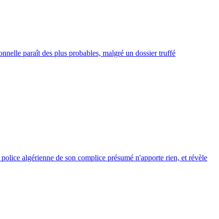
onnelle paraît des plus probables, malgré un dossier truffé
la police algérienne de son complice présumé n'apporte rien, et révèle