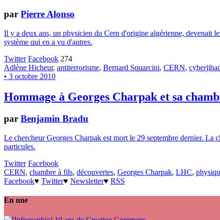
par
Pierre Alonso
Il y a deux ans, un physicien du Cern d'origine algérienne, devenait le
système qui en a vu d'autres.
Twitter
Facebook
274
Adlène Hicheur
,
antiterrorisme
,
Bernard Squarcini
,
CERN
,
cyberjiha
• 3 octobre 2010
Hommage à Georges Charpak et sa chambre
par
Benjamin Bradu
Le chercheur Georges Charpak est mort le 29 septembre dernier. La chamb
particules.
Twitter
Facebook
CERN
,
chambre à fils
,
découvertes
,
Georges Charpak
,
LHC
,
physiq
Facebook
♥
Twitter
♥
Newsletter
♥
RSS
En une