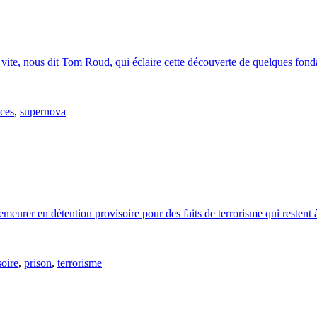
i vite, nous dit Tom Roud, qui éclaire cette découverte de quelques fond
nces
,
supernova
eurer en détention provisoire pour des faits de terrorisme qui restent à
soire
,
prison
,
terrorisme