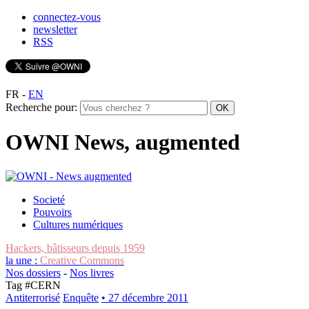
connectez-vous
newsletter
RSS
FR
-
EN
Recherche pour:
OWNI News, augmented
Societé
Pouvoirs
Cultures numériques
Hackers, bâtisseurs depuis 1959
la une :
Creative Commons
Nos dossiers
-
Nos livres
Tag #
CERN
Antiterrorisé
Enquête
• 27 décembre 2011