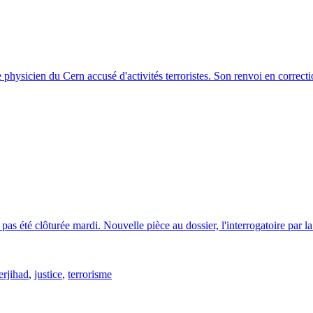
 physicien du Cern accusé d'activités terroristes. Son renvoi en correcti
 pas été clôturée mardi. Nouvelle pièce au dossier, l'interrogatoire par 
erjihad
,
justice
,
terrorisme