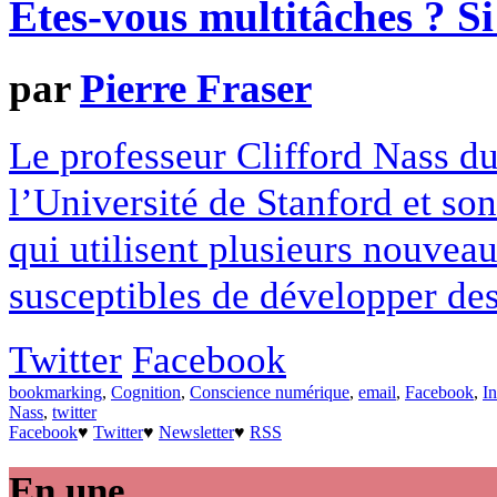
Êtes-vous multitâches ? Si 
par
Pierre Fraser
Le professeur Clifford Nass d
l’Université de Stanford et so
qui utilisent plusieurs nouve
susceptibles de développer des
Twitter
Facebook
bookmarking
,
Cognition
,
Conscience numérique
,
email
,
Facebook
,
In
Nass
,
twitter
Facebook
♥
Twitter
♥
Newsletter
♥
RSS
En une