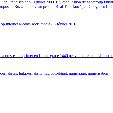
n Francisco depuis juillet 2009. Il y est question de sa start-up Publi
propos de Buzz, le nouveau produit Real-Time lancé par Google en [...]
Top
Internet
Medias
socialmedia
• 8 février 2010
la presse à imprimer en l'an de grâce 1440 peuvent dire merci à Internet.
journalistes
,
linkjournalism
,
microblogging
,
numérique
,
numérisation