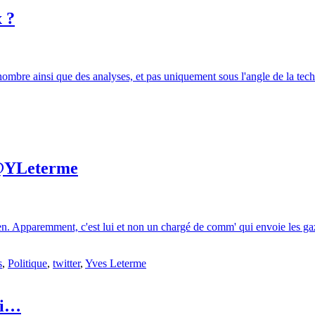
 ?
nombre ainsi que des analyses, et pas uniquement sous l'angle de la tech
 @YLeterme
ien. Apparemment, c'est lui et non un chargé de comm' qui envoie les gaz
s
,
Politique
,
twitter
,
Yves Leterme
si…