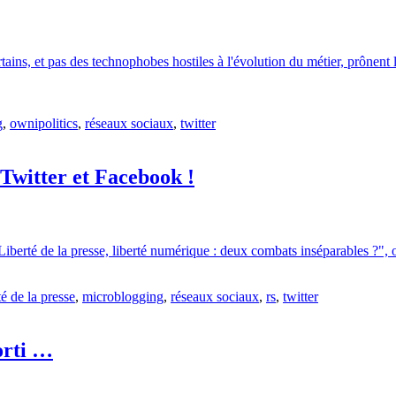
rtains, et pas des technophobes hostiles à l'évolution du métier, prônen
g
,
ownipolitics
,
réseaux sociaux
,
twitter
Twitter et Facebook !
Liberté de la presse, liberté numérique : deux combats inséparables ?",
té de la presse
,
microblogging
,
réseaux sociaux
,
rs
,
twitter
orti …