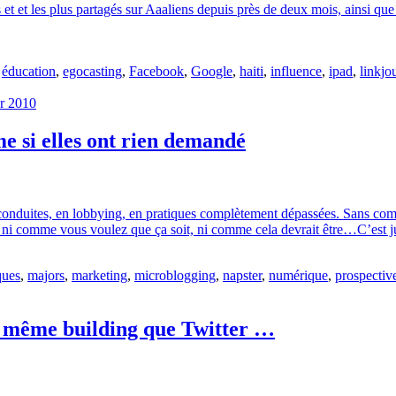
s et et les plus partagés sur Aaaliens depuis près de deux mois, ainsi que 
,
éducation
,
egocasting
,
Facebook
,
Google
,
haiti
,
influence
,
ipad
,
linkjo
er 2010
e si elles ont rien demandé
conduites, en lobbying, en pratiques complètement dépassées. Sans compt
e, ni comme vous voulez que ça soit, ni comme cela devrait être…C’est 
ques
,
majors
,
marketing
,
microblogging
,
napster
,
numérique
,
prospectiv
le même building que Twitter …