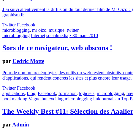
J’ai suivi attentivement la diffusion du tout dernier film de Mr Oizo :-)
graphism.fr
Twitter
Facebook
microblogging
,
mr oizo
,
musique
,
twitter
microblogging
Internet
socialmedia
• 30 mars 2010
Sors de ce navigateur, web abscons !
par
Cedric Motte
Pour de nombreux néophytes, les outils du web restent abstraits, contrai
d'applications, qui rendent concrets les sites et plus encore leur usage.
Twitter
Facebook
applications
,
blog
,
Facebook
,
formation
,
logiciels
,
microblogging
,
nav
bookmarking
Vague but exciting
microblogging
linkjournalism
Top
P
The Weekly Best #11: Sélection des Aaalien
par
Admin