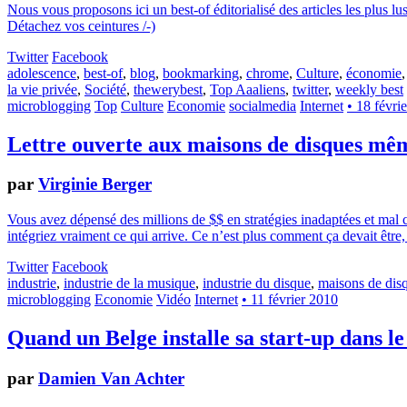
Nous vous proposons ici un best-of éditorialisé des articles les plus lu
Détachez vos ceintures /-)
Twitter
Facebook
adolescence
,
best-of
,
blog
,
bookmarking
,
chrome
,
Culture
,
économie
la vie privée
,
Société
,
thewerybest
,
Top Aaaliens
,
twitter
,
weekly best
microblogging
Top
Culture
Economie
socialmedia
Internet
• 18 févri
Lettre ouverte aux maisons de disques mêm
par
Virginie Berger
Vous avez dépensé des millions de $$ en stratégies inadaptées et mal 
intégriez vraiment ce qui arrive. Ce n’est plus comment ça devait êtr
Twitter
Facebook
industrie
,
industrie de la musique
,
industrie du disque
,
maisons de dis
microblogging
Economie
Vidéo
Internet
• 11 février 2010
Quand un Belge installe sa start-up dans 
par
Damien Van Achter