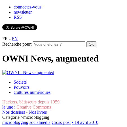
connectez-vous
newsletter
RSS
FR
-
EN
Recherche pour:
OWNI News, augmented
Societé
Pouvoirs
Cultures numériques
Hackers, bâtisseurs depuis 1959
la une :
Creative Commons
Nos dossiers
-
Nos livres
Catégorie >
microblogging
microblogging
socialmedia
Cross-post
• 19 avril 2010