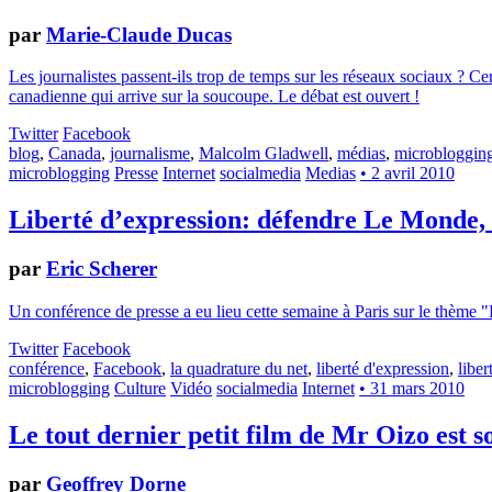
par
Marie-Claude Ducas
Les journalistes passent-ils trop de temps sur les réseaux sociaux ? Ce
canadienne qui arrive sur la soucoupe. Le débat est ouvert !
Twitter
Facebook
blog
,
Canada
,
journalisme
,
Malcolm Gladwell
,
médias
,
microbloggin
microblogging
Presse
Internet
socialmedia
Medias
• 2 avril 2010
Liberté d’expression: défendre Le Monde, 
par
Eric Scherer
Un conférence de presse a eu lieu cette semaine à Paris sur le thème "
Twitter
Facebook
conférence
,
Facebook
,
la quadrature du net
,
liberté d'expression
,
liber
microblogging
Culture
Vidéo
socialmedia
Internet
• 31 mars 2010
Le tout dernier petit film de Mr Oizo est s
par
Geoffrey Dorne