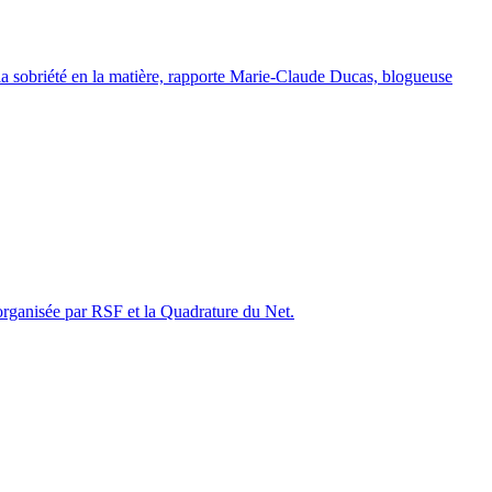
t la sobriété en la matière, rapporte Marie-Claude Ducas, blogueuse
 organisée par RSF et la Quadrature du Net.