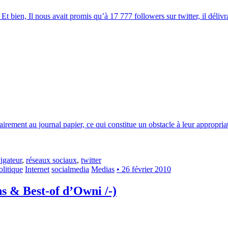
 Et bien, Il nous avait promis qu’à 17 777 followers sur twitter, il délivr
rement au journal papier, ce qui constitue un obstacle à leur appropriatio
igateur
,
réseaux sociaux
,
twitter
olitique
Internet
socialmedia
Medias
• 26 février 2010
s & Best-of d’Owni /-)