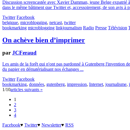
Discussion screencastée avec Xavier Damman, jeune Belge expatrié à Sa
dans le même bâtiment que Twitter et, accessoirement, de son avis à 
Twitter
Facebook
belgique
,
microblogging
,
netcast
,
twitter
bookmarking
microblogging
linkjournalism
Radio
Presse
Télévision
On achève bien d’imprimer
par
JCFeraud
Les amis de la forêt qui n'ont pas pardonné à Gutenberg l'invention de 
du papier en dématérialisant nos échanges ...
Twitter
Facebook
bookmarking
,
données
,
gutenberg
,
impression
,
Internet
,
journalisme
,
1/10
articles suivants »
1
2
3
4
Facebook
♥
Twitter
♥
Newsletter
♥
RSS