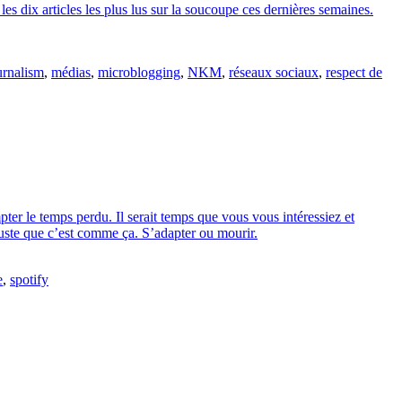
les dix articles les plus lus sur la soucoupe ces dernières semaines.
urnalism
,
médias
,
microblogging
,
NKM
,
réseaux sociaux
,
respect de
er le temps perdu. Il serait temps que vous vous intéressiez et
juste que c’est comme ça. S’adapter ou mourir.
e
,
spotify