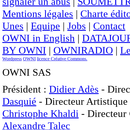
signaler un abus
|
SOUMETTR
Mentions légales
|
Charte édito
Unes
|
Equipe
|
Jobs
|
Contact
OWNI in English
|
DATAJOUR
BY OWNI
|
OWNIRADIO
|
Le
Wordpress
OWNI
licence Créative Commons.
OWNI SAS
Président :
Didier Adès
- Direc
Dasquié
- Directeur Artistique
Christophe Khaldi
- Directeur
Alexandre Talec