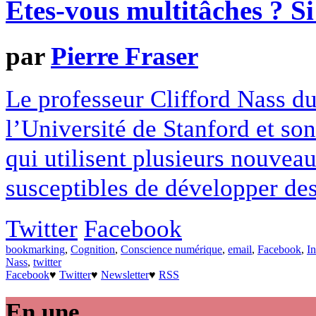
Êtes-vous multitâches ? Si 
par
Pierre Fraser
Le professeur Clifford Nass d
l’Université de Stanford et so
qui utilisent plusieurs nouve
susceptibles de développer des
Twitter
Facebook
bookmarking
,
Cognition
,
Conscience numérique
,
email
,
Facebook
,
In
Nass
,
twitter
Facebook
♥
Twitter
♥
Newsletter
♥
RSS
En une