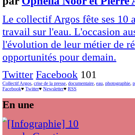
par
Ophelia Noor et Pierre 
Le collectif Argos fête ses 10
travail sur l'eau. L'occasion a
l'évolution de leur métier de r
opportunités pour demain.
Twitter
Facebook
101
Collectif Argos
,
crise de la presse
,
documentaire
,
eau
,
photographie
,
p
Facebook
♥
Twitter
♥
Newsletter
♥
RSS
En une