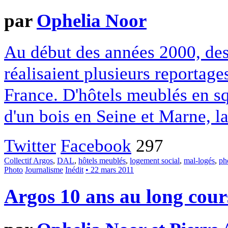
par
Ophelia Noor
Au début des années 2000, des
réalisaient plusieurs reportage
France. D'hôtels meublés en s
d'un bois en Seine et Marne, la 
Twitter
Facebook
297
Collectif Argos
,
DAL
,
hôtels meublés
,
logement social
,
mal-logés
,
ph
Photo
Journalisme
Inédit
• 22 mars 2011
Argos 10 ans au long cour