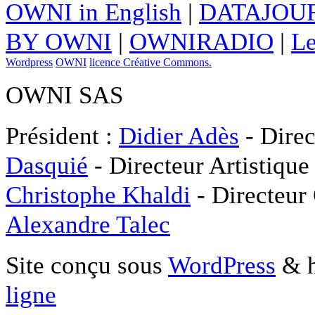
OWNI in English
|
DATAJOUR
BY OWNI
|
OWNIRADIO
|
Le
Wordpress
OWNI
licence Créative Commons.
OWNI SAS
Président :
Didier Adès
- Direc
Dasquié
- Directeur Artistique
Christophe Khaldi
- Directeur
Alexandre Talec
Site conçu sous
WordPress
& h
ligne