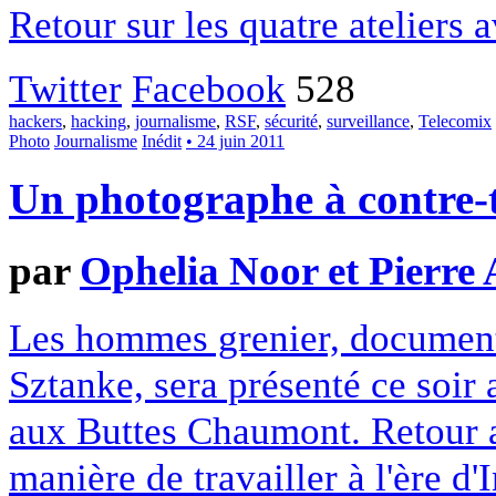
Retour sur les quatre ateliers 
Twitter
Facebook
528
hackers
,
hacking
,
journalisme
,
RSF
,
sécurité
,
surveillance
,
Telecomix
Photo
Journalisme
Inédit
• 24 juin 2011
Un photographe à contre
par
Ophelia Noor et Pierre 
Les hommes grenier, document
Sztanke, sera présenté ce soir
aux Buttes Chaumont. Retour 
manière de travailler à l'ère d'I