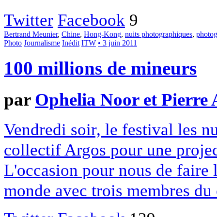
Twitter
Facebook
9
Bertrand Meunier
,
Chine
,
Hong-Kong
,
nuits photographiques
,
photog
Photo
Journalisme
Inédit
ITW
• 3 juin 2011
100 millions de mineurs
par
Ophelia Noor et Pierre 
Vendredi soir, le festival les 
collectif Argos pour une proj
L'occasion pour nous de faire l
monde avec trois membres du c