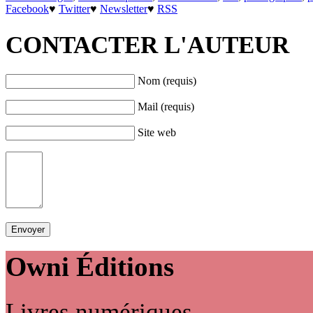
Facebook
♥
Twitter
♥
Newsletter
♥
RSS
CONTACTER L'AUTEUR
Nom (requis)
Mail (requis)
Site web
Owni
Éditions
Livres numériques,