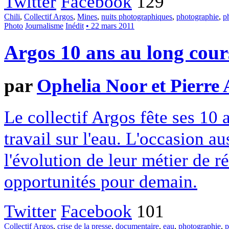
Twitter
Facebook
129
Chili
,
Collectif Argos
,
Mines
,
nuits photographiques
,
photographie
,
p
Photo
Journalisme
Inédit
• 22 mars 2011
Argos 10 ans au long cour
par
Ophelia Noor et Pierre 
Le collectif Argos fête ses 10
travail sur l'eau. L'occasion a
l'évolution de leur métier de r
opportunités pour demain.
Twitter
Facebook
101
Collectif Argos
,
crise de la presse
,
documentaire
,
eau
,
photographie
,
p