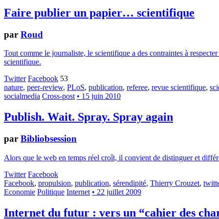
Faire publier un papier… scientifique
par
Roud
Tout comme le journaliste, le scientifique a des contraintes à respecter
scientifique.
Twitter
Facebook
53
nature
,
peer-review
,
PLoS
,
publication
,
referee
,
revue scientifique
,
sc
socialmedia
Cross-post
• 15 juin 2010
Publish. Wait. Spray. Spray again
par
Bibliobsession
Alors que le web en temps réel croît, il convient de distinguer et diffé
Twitter
Facebook
Facebook
,
propulsion
,
publication
,
sérendipité
,
Thierry Crouzet
,
twitt
Economie
Politique
Internet
• 22 juillet 2009
Internet du futur : vers un “cahier des cha