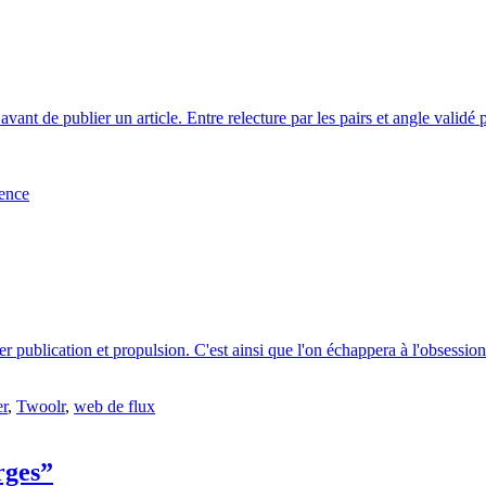
 avant de publier un article. Entre relecture par les pairs et angle valid
ience
rer publication et propulsion. C'est ainsi que l'on échappera à l'obsessio
er
,
Twoolr
,
web de flux
rges”