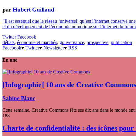
par
Hubert Guillaud
“Il est essentiel que le réseau ‘universel’ qu’est l’internet conserve une
et du développement de l’économie numérique sur l’internet du futur que 
Twitter
Facebook
débats
,
économie et marchés
,
gouvernance
,
prospective
,
publication
Facebook
♥
Twitter
♥
Newsletter
♥
RSS
En une
[Infographie] 10 ans de Creative Common
Sabine Blanc
Cette semaine, Creative Commons fête ses dix ans dans le monde entier
188
Charte de confidentialité : des icônes pour