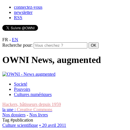
connectez-vous
newsletter
RSS
FR
-
EN
Recherche pour:
OWNI News, augmented
Societé
Pouvoirs
Cultures numériques
Hackers, bâtisseurs depuis 1959
la une :
Creative Commons
Nos dossiers
-
Nos livres
Tag #
publication
Culture scientifique
• 20 avril 2011