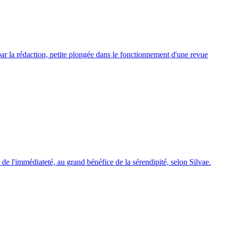
é par la rédaction, petite plongée dans le fonctionnement d'une revue
n de l'immédiateté, au grand bénéfice de la sérendipité, selon Silvae.