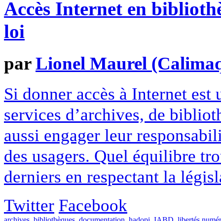
Accès Internet en biblioth
loi
par
Lionel Maurel (Calima
Si donner accès à Internet est
services d’archives, de biblio
aussi engager leur responsabil
des usagers. Quel équilibre tro
derniers en respectant la législ
Twitter
Facebook
archives
,
bibliothèques
,
documentation
,
hadopi
,
IABD
,
libertés numé