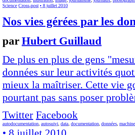
documentation
,
illustration
,
image
,
journalisme
,
journaux
,
photograph
Science
Cross-post
• 8 juillet 2010
Nos vies gérées par les do
par
Hubert Guillaud
De plus en plus de gens "mesur
données sur leur activités quo
mieux la maîtriser. Cette vie 
pourtant pas sans poser probl
Twitter
Facebook
autodocumentation
,
autosuivi
,
data
,
documentation
,
données
,
machine
• 8 juillet 2010