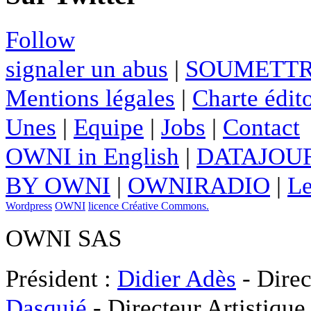
Follow
signaler un abus
|
SOUMETTR
Mentions légales
|
Charte édito
Unes
|
Equipe
|
Jobs
|
Contact
OWNI in English
|
DATAJOUR
BY OWNI
|
OWNIRADIO
|
Le
Wordpress
OWNI
licence Créative Commons.
OWNI SAS
Président :
Didier Adès
- Direc
Dasquié
- Directeur Artistique