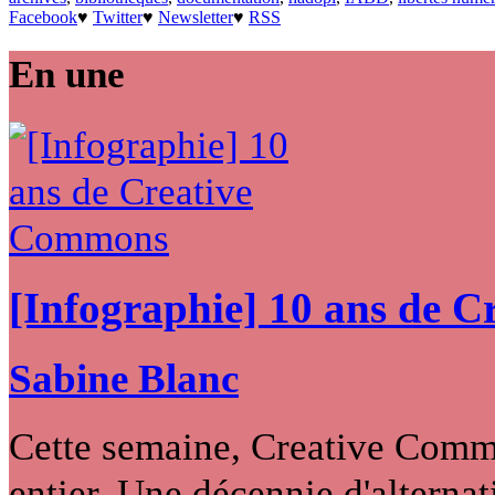
Facebook
♥
Twitter
♥
Newsletter
♥
RSS
En une
[Infographie] 10 ans de 
Sabine Blanc
Cette semaine, Creative Commo
entier. Une décennie d'alternati