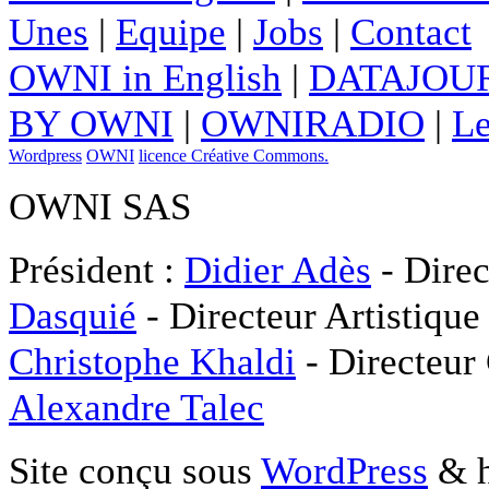
Unes
|
Equipe
|
Jobs
|
Contact
OWNI in English
|
DATAJOUR
BY OWNI
|
OWNIRADIO
|
Le
Wordpress
OWNI
licence Créative Commons.
OWNI SAS
Président :
Didier Adès
- Direc
Dasquié
- Directeur Artistique
Christophe Khaldi
- Directeur
Alexandre Talec
Site conçu sous
WordPress
& h