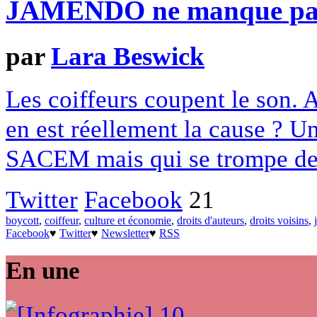
JAMENDO ne manque pas
par
Lara Beswick
Les coiffeurs coupent le son. 
en est réellement la cause ? U
SACEM mais qui se trompe de 
Twitter
Facebook
21
boycott
,
coiffeur
,
culture et économie
,
droits d'auteurs
,
droits voisins
,
Facebook
♥
Twitter
♥
Newsletter
♥
RSS
En une