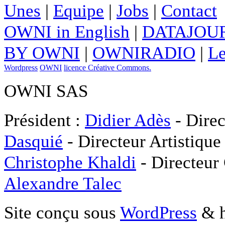
Unes
|
Equipe
|
Jobs
|
Contact
OWNI in English
|
DATAJOUR
BY OWNI
|
OWNIRADIO
|
Le
Wordpress
OWNI
licence Créative Commons.
OWNI SAS
Président :
Didier Adès
- Direc
Dasquié
- Directeur Artistique
Christophe Khaldi
- Directeur
Alexandre Talec
Site conçu sous
WordPress
& h