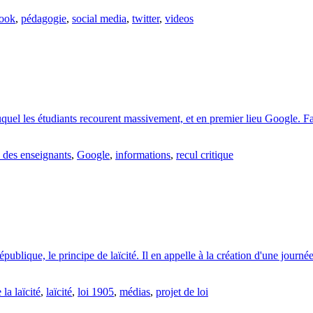
ook
,
pédagogie
,
social media
,
twitter
,
videos
, auquel les étudiants recourent massivement, et en premier lieu Google
 des enseignants
,
Google
,
informations
,
recul critique
blique, le principe de laïcité. Il en appelle à la création d'une journée 
la laïcité
,
laïcité
,
loi 1905
,
médias
,
projet de loi