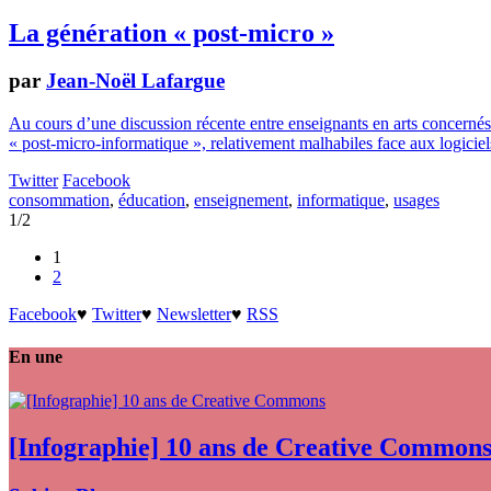
La génération « post-micro »
par
Jean-Noël Lafargue
Au cours d’une discussion récente entre enseignants en arts concernés 
« post-micro-informatique », relativement malhabiles face aux logiciels
Twitter
Facebook
consommation
,
éducation
,
enseignement
,
informatique
,
usages
1/2
1
2
Facebook
♥
Twitter
♥
Newsletter
♥
RSS
En une
[Infographie] 10 ans de Creative Common