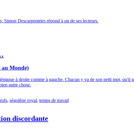
es, Simon Descarpentries répond à un de ses lecteurs.
r…
et au Monde)
émique à droite comme à gauche. Chacun y va de son petit mot, qu'il soi
 bien autre chose.
rofs
,
ségolène royal
,
temps de travail
tion discordante