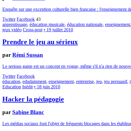
Enquête sur une exception culturelle bien française : l'enseignement d
Twitter
Facebook
43
apprentissage
,
éducation musicale
,
éducation nationale
,
enseignement
jeux vidéo
Cross-post
• 19 juillet 2010
Prendre le jeu au sérieux
par
Rémi Sussan
Le serious game est un concept en vogue, même s'il n'a rien de nouveau
Twitter
Facebook
éducation
,
edudainment
,
enseignement
,
entreprise
,
jeu
,
jeu persuasif
,
Education
Inédit
• 18 juin 2010
Hacker la pédagogie
par
Sabine Blanc
Les médias sociaux font l'objet de fréquents blocages dans les établiss