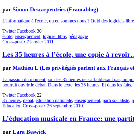
par
Simon Descarpentries (Framablog)
L'informatique à l'école, ou en sommes nous ? Quid des logiciels libr
Twitter
Facebook
30
école
,
enseignement
,
logiciel libre
,
pédagogie
Cross-post
• 7 janvier 2011
Les 35 heures à l’école, une copie à revoi
par
Mathieu L (Les privilégiés parlent aux Français 
La passion du moment pour les 35 heures ne s'affaiblissant pas, on pol
pourrait ouvrir le débat. Dans le texte, les 35 heures. Et dans les faits,
Twitter
Facebook
22
35 heures
,
débat
,
éducation nationale
,
enseignement
,
parti socialiste
,
p
Education
Cross-post
• 26 septembre 2010
L’éducation musicale en France: une parti
par
Lara Beswick