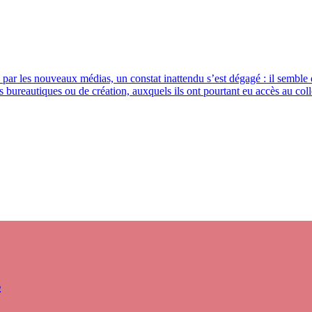
par les nouveaux médias, un constat inattendu s’est dégagé : il semble 
 bureautiques ou de création, auxquels ils ont pourtant eu accès au collè
s