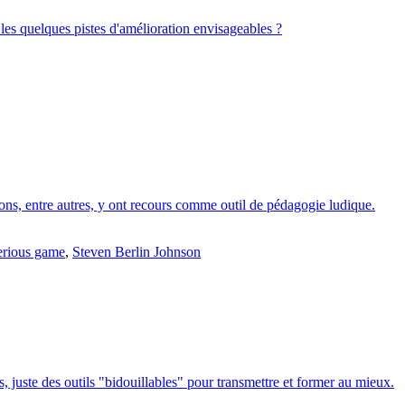
 les quelques pistes d'amélioration envisageables ?
ions, entre autres, y ont recours comme outil de pédagogie ludique.
erious game
,
Steven Berlin Johnson
, juste des outils "bidouillables" pour transmettre et former au mieux.