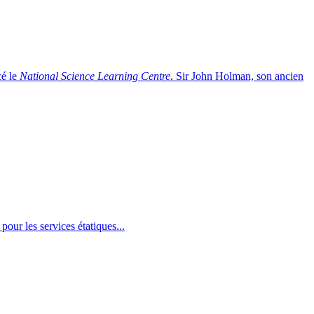
cé le
National Science Learning Centre
. Sir John Holman, son ancien
pour les services étatiques...