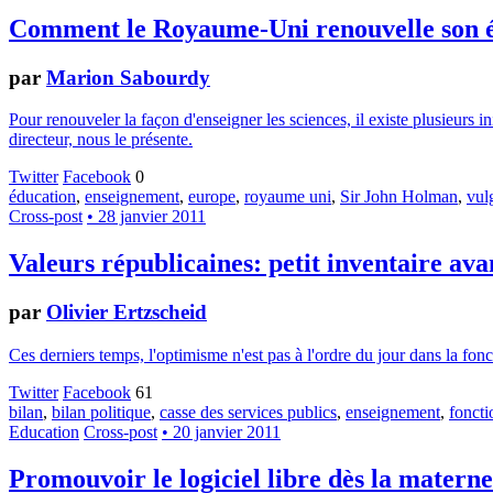
Comment le Royaume-Uni renouvelle son é
par
Marion Sabourdy
Pour renouveler la façon d'enseigner les sciences, il existe plusieurs 
directeur, nous le présente.
Twitter
Facebook
0
éducation
,
enseignement
,
europe
,
royaume uni
,
Sir John Holman
,
vul
Cross-post
• 28 janvier 2011
Valeurs républicaines: petit inventaire ava
par
Olivier Ertzscheid
Ces derniers temps, l'optimisme n'est pas à l'ordre du jour dans la fon
Twitter
Facebook
61
bilan
,
bilan politique
,
casse des services publics
,
enseignement
,
foncti
Education
Cross-post
• 20 janvier 2011
Promouvoir le logiciel libre dès la materne