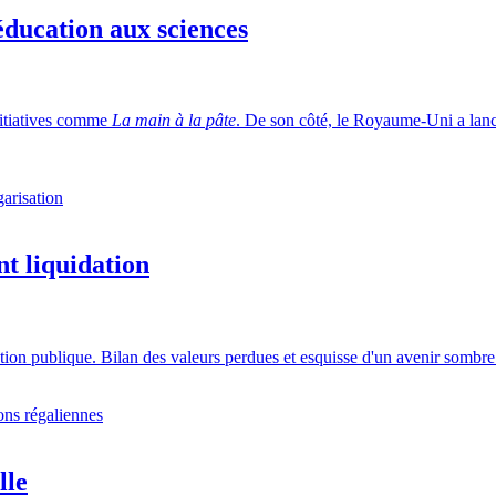
ducation aux sciences
initiatives comme
La main à la pâte
. De son côté, le Royaume-Uni a lan
garisation
nt liquidation
ction publique. Bilan des valeurs perdues et esquisse d'un avenir sombre 
ons régaliennes
lle