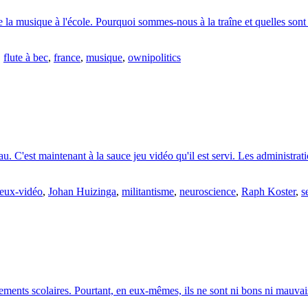
e la musique à l'école. Pourquoi sommes-nous à la traîne et quelles sont
,
flute à bec
,
france
,
musique
,
ownipolitics
. C'est maintenant à la sauce jeu vidéo qu'il est servi. Les administrat
jeux-vidéo
,
Johan Huizinga
,
militantisme
,
neuroscience
,
Raph Koster
,
s
ements scolaires. Pourtant, en eux-mêmes, ils ne sont ni bons ni mauvais