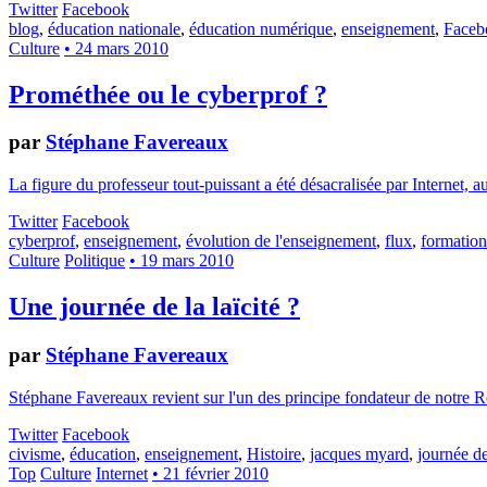
Twitter
Facebook
blog
,
éducation nationale
,
éducation numérique
,
enseignement
,
Faceb
Culture
• 24 mars 2010
Prométhée ou le cyberprof ?
par
Stéphane Favereaux
La figure du professeur tout-puissant a été désacralisée par Internet
Twitter
Facebook
cyberprof
,
enseignement
,
évolution de l'enseignement
,
flux
,
formation
Culture
Politique
• 19 mars 2010
Une journée de la laïcité ?
par
Stéphane Favereaux
Stéphane Favereaux revient sur l'un des principe fondateur de notre Répu
Twitter
Facebook
civisme
,
éducation
,
enseignement
,
Histoire
,
jacques myard
,
journée de 
Top
Culture
Internet
• 21 février 2010