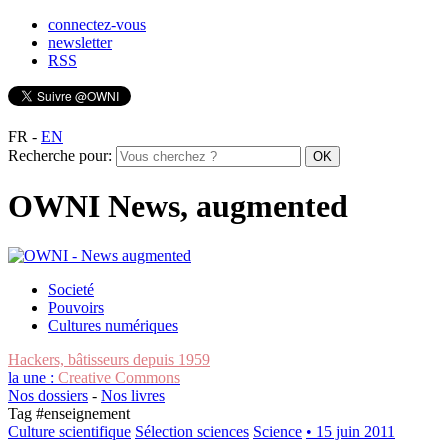
connectez-vous
newsletter
RSS
FR
-
EN
Recherche pour:
OWNI News, augmented
Societé
Pouvoirs
Cultures numériques
Hackers, bâtisseurs depuis 1959
la une :
Creative Commons
Nos dossiers
-
Nos livres
Tag #
enseignement
Culture scientifique
Sélection sciences
Science
• 15 juin 2011