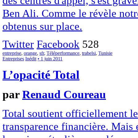
des centres d'appel, s'est gra
Ben Ali. Comme le révèle notr
obtenus sur place.
Twitter
Facebook
528
entreprise
,
orange
,
sfr
,
Téléperformance
,
trabelsi
,
Tunisie
Entreprises
Inédit
• 1 juin 2011
L’opacité Total
par
Renaud Coureau
Total soutient officiellement le
transparence financière. Mais 