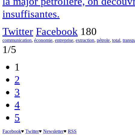
la major pétrolière, on découv
insuffisantes.
Twitter
Facebook
180
communication
,
économie
,
entreprise
,
extraction
,
pétrole
,
total
,
transp
1/5
1
2
3
4
5
Facebook
♥
Twitter
♥
Newsletter
♥
RSS