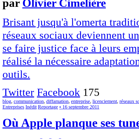
par
Olivier Cimelière
Brisant jusqu'à l'omerta tradit
réseaux sociaux deviennent un
se faire justice face à leurs em
réalisé la nécessaire adaptatio
outils.
Twitter
Facebook
175
blog
,
communication
,
diffamation
,
entreprise
,
licenciement
,
réseaux s
Entreprises
Inédit
Reportage
• 16 septembre 2011
Où Apple planque ses tun