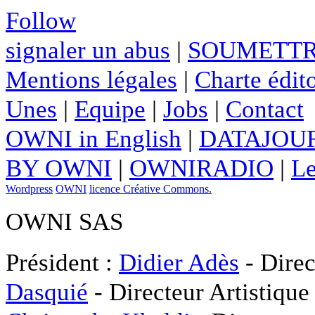
Follow
signaler un abus
|
SOUMETTR
Mentions légales
|
Charte édito
Unes
|
Equipe
|
Jobs
|
Contact
OWNI in English
|
DATAJOUR
BY OWNI
|
OWNIRADIO
|
Le
Wordpress
OWNI
licence Créative Commons.
OWNI SAS
Président :
Didier Adès
- Direc
Dasquié
- Directeur Artistique