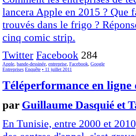
lancera Apple en 2015 ? Que f
trouvés dans le frigo ? Réponse
cinq comic strip.
Twitter
Facebook
284
Apple
,
bande-dessinée
,
entreprise
,
Facebook
,
Google
Entreprises
Enquête
• 11 juillet 2011
Téléperformance en ligne 
par
Guillaume Dasquié et T
En Tunisie, entre 2000 et 2010