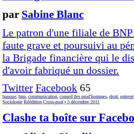
par
Sabine Blanc
Le patron d'une filiale de BNP
faute grave et poursuivi au pé
la Brigade financière qui le d
d'avoir fabriqué un dossier.
Twitter
Facebook
65
banque
,
bnp
,
communication
,
conseil des prud'hommes
,
droit
,
entrepr
Sociologie
Réédition
Cross-post
• 5 décembre 2011
Clashe ta boîte sur Faceb