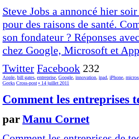
Steve Jobs a annoncé hier soir 
pour des raisons de santé. Com
son fondateur ? Réponses avec
chez Google, Microsoft et App
Twitter
Facebook
232
Apple
,
bill gates
,
entreprise
,
Google
,
innovation
,
ipad
,
iPhone
,
micros
Geeks
Cross-post
• 14 juillet 2011
Comment les entreprises t
par
Manu Cornet
Comment les entreprises de te