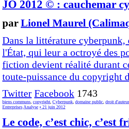
JO 2012 © : cauchemar c
par
Lionel Maurel (Calima
Dans la littérature cyberpunk,
l'État, qui leur a octroyé des
fiction devient réalité durant 
toute-puissance du copyright 
Twitter
Facebook
1743
biens communs
,
copyright
,
Cyberpunk
,
domaine public
,
droit d'auteur
Entreprises
Analyse
• 21 juin 2012
Le code, c’est chic, c’est fr