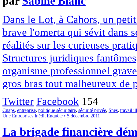
par
Sabine Blanc
Dans le Lot, à Cahors, un petit
brave l'omerta qui sévit dans 
réalités sur les curieuses prat
Structures juridiques fantômes
organisme professionnel grav
gros bras tout malheureux de p
Twitter
Facebook
154
Cnaps
,
entreprise
,
politique sécuritaire
,
sécurité privée
,
Snes
,
travail il
Une
Entreprises
Inédit
Enquête
• 5 décembre 2011
La brigade financière dé