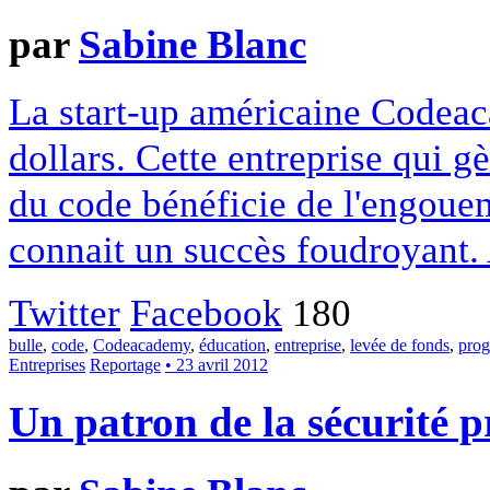
par
Sabine Blanc
La start-up américaine Codeac
dollars. Cette entreprise qui gè
du code bénéficie de l'engoue
connait un succès foudroyant. 
Twitter
Facebook
180
bulle
,
code
,
Codeacademy
,
éducation
,
entreprise
,
levée de fonds
,
pro
Entreprises
Reportage
• 23 avril 2012
Un patron de la sécurité p