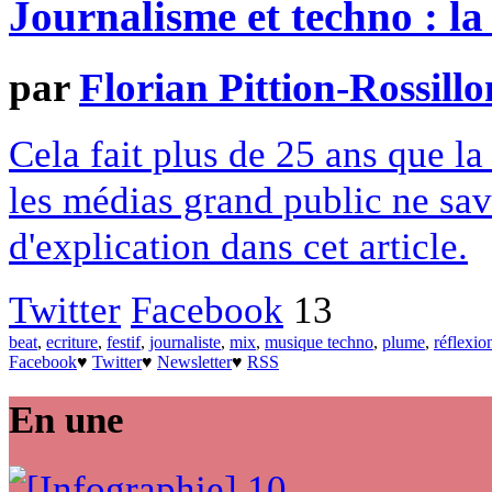
Journalisme et techno : la 
par
Florian Pittion-Rossillo
Cela fait plus de 25 ans que la
les médias grand public ne sav
d'explication dans cet article.
Twitter
Facebook
13
beat
,
ecriture
,
festif
,
journaliste
,
mix
,
musique techno
,
plume
,
réflexio
Facebook
♥
Twitter
♥
Newsletter
♥
RSS
En une