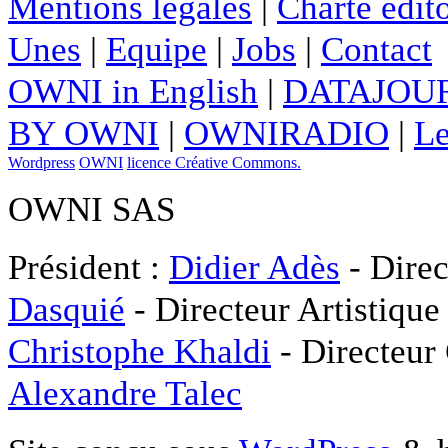
Mentions légales
|
Charte édito
Unes
|
Equipe
|
Jobs
|
Contact
OWNI in English
|
DATAJOUR
BY OWNI
|
OWNIRADIO
|
Le
Wordpress
OWNI
licence Créative Commons.
OWNI SAS
Président :
Didier Adès
- Direc
Dasquié
- Directeur Artistique
Christophe Khaldi
- Directeur
Alexandre Talec