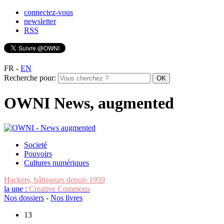
connectez-vous
newsletter
RSS
FR
-
EN
Recherche pour:
OWNI News, augmented
Societé
Pouvoirs
Cultures numériques
Hackers, bâtisseurs depuis 1959
la une :
Creative Commons
Nos dossiers
-
Nos livres
13