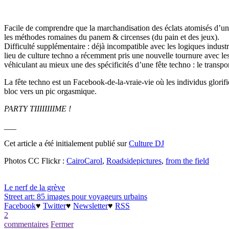
Facile de comprendre que la marchandisation des éclats atomisés d’un
les méthodes romaines du panem & circenses (du pain et des jeux).
Difficulté supplémentaire : déjà incompatible avec les logiques industr
lieu de culture techno a récemment pris une nouvelle tournure avec l
véhiculant au mieux une des spécificités d’une fête techno : le transp
La fête techno est un Facebook-de-la-vraie-vie où les individus glor
bloc vers un pic orgasmique.
PARTY TIIIIIIIIME !
___
Cet article a été initialement publié sur
Culture DJ
Photos CC Flickr :
CairoCarol
,
Roadsidepictures
,
from the field
Le nerf de la grève
Street art: 85 images pour voyageurs urbains
Facebook
♥
Twitter
♥
Newsletter
♥
RSS
2
commentaires
Fermer