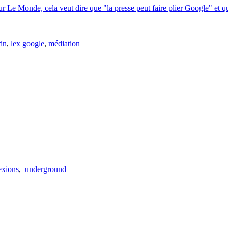
r Le Monde, cela veut dire que "la presse peut faire plier Google" et que
rin
,
lex google
,
médiation
exions
,
underground