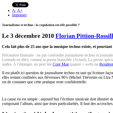
A
-
A
+
Imprimer
Journalisme et techno : la copulation est-elle possible ?
Le 3 décembre 2010
Florian Pittion-Rossil
Cela fait plus de 25 ans que la musique techno existe, et pourtant 
Précaution liminaire : ne pas confondre journalisme techno et journalis
Lestrade en tête), comme la presse branchée (Actuel). La presse spéci
raides. A l’étranger, on peut lire
Core Mag
(papier + web) ou
Residen
Il est plutôt ici question de journalisme techno en tant qu’écriture faç
elles restant confinées aux fiévreuses 90’s (Michel Thévenin ou Liza
est de constater que cette pratique reste confidentielle.
La cause en est simple : aujourd’hui l’écriture musicale doit illustre
composant l’album, ainsi que leurs particularités. Il faut des accroche