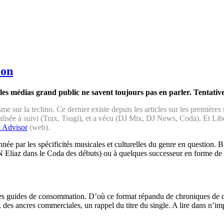
lon
les médias grand public ne savent toujours pas en parler. Tentatives
me sur la techno. Ce dernier existe depuis les articles sur les premières
alisée à suivi (Trax, Tsugi), et a vécu (DJ Mix, DJ News, Coda). Et Lib
t Advisor
(web).
onnée par les spécificités musicales et culturelles du genre en question. 
 N Eliaz dans le Coda des débuts) ou à quelques successeur en forme de
r des guides de consommation. D’où ce format répandu de chroniques de d
s, des ancres commerciales, un rappel du titre du single. A lire dans n’im