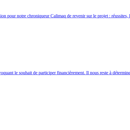
 pour notre chroniqueur Calimaq de revenir sur le projet : réussites, lim
oquant le souhait de participer financièrement. Il nous reste à détermi