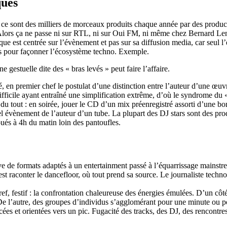
ques
o, ce sont des milliers de morceaux produits chaque année par des prod
rs ça ne passe ni sur RTL, ni sur Oui FM, ni même chez Bernard Lenoir 
que est centrée sur l’évènement et pas sur sa diffusion media, car seul l
ons pour façonner l’écosystème techno. Exemple.
 gestuelle dite des « bras levés » peut faire l’affaire.
 en premier chef le postulat d’une distinction entre l’auteur d’une œuvr
ficile ayant entraîné une simplification extrême, d’où le syndrome du «
du tout : en soirée, jouer le CD d’un mix préenregistré assorti d’une bon
el évènement de l’auteur d’un tube. La plupart des DJ stars sont des pro
oués à 4h du matin loin des pantoufles.
e de formats adaptés à un entertainment passé à l’équarrissage mainstr
t raconter le dancefloor, où tout prend sa source. Le journaliste techno
ref, festif : la confrontation chaleureuse des énergies émulées. D’un 
 De l’autre, des groupes d’individus s’agglomérant pour une minute ou po
es et orientées vers un pic. Fugacité des tracks, des DJ, des rencontres