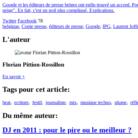
Google et les éditeurs de presse belges ont enfin trouvé un accord. Pou
neige". En fait, c'est un poil plus compliqué. Explications.
Twitter
Facebook
78
belgique
,
Copie presse
,
éditeurs de presse
,
Google
,
IPG
,
Laurent Joff
L'auteur
Florian Pittion-Rossillon
En savoir +
Tags pour cet article:
beat
,
ecriture
,
festif
,
journaliste
,
mix
,
musique techno
,
plume
,
réfl
Du même auteur:
DJ en 2011 : pour le pire ou le meilleur ?