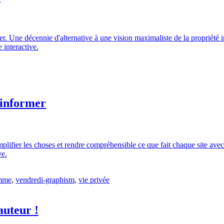
 Une décennie d'alternative à une vision maximaliste de la propriété in
 interactive.
 informer
simplifier les choses et rendre compréhensible ce que fait chaque site av
ve.
amme
,
vendredi-graphism
,
vie privée
auteur !