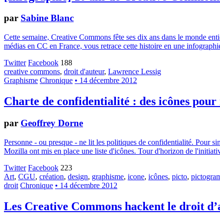
par
Sabine Blanc
Cette semaine, Creative Commons fête ses dix ans dans le monde entier.
médias en CC en France, vous retrace cette histoire en une infographie
Twitter
Facebook
188
creative commons
,
droit d'auteur
,
Lawrence Lessig
Graphisme
Chronique
• 14 décembre 2012
Charte de confidentialité : des icônes pour
par
Geoffrey Dorne
Personne - ou presque - ne lit les politiques de confidentialité. Pour 
Mozilla ont mis en place une liste d'icônes. Tour d'horizon de l'initiati
Twitter
Facebook
223
Art
,
CGU
,
création
,
design
,
graphisme
,
icone
,
icônes
,
picto
,
pictogr
droit
Chronique
• 14 décembre 2012
Les Creative Commons hackent le droit d’