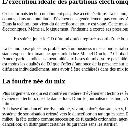
L’exécution idéale des partitions électroni
Or les formats techno ne donnent pas prise à cette écriture. La techn
connus, dans une multitude d’évènements généralement pas connus. Alo
Dans la techno, tout vient du dancefloor et tout y est voué. Cette musi
électroniques. Même si, logiquement, l’industrie a exercé ses pressi
En soirée, jouer le CD d’un mix préenregistré assorti d’une bonne
La techno pose plusieurs problèmes à un business musical industrialisé,
star à exposer le dimanche après-midi chez Michel Drucker ? Choix dif
Auteur parfois judicieusement initié aux bases du mix, voire pas initié 
est moins les qualités de DJ que l’effet d’annonce de la présence sur t
diffusent individuellement, sans avoir à être enchâssés dans des mix j
La foudre née du mix
Plus largement, ce qui est montré en matière d’évènement techno relèv
évènement techno, c’est le dancefloor. Donc le journalisme techno, c’es
faire…
A la base d’un dancefloor dynamique, vivant, coloré, dansant, sexy, b
système de sonorisation orienté vers le dancefloor en tant qu’espace.
milieu, la fête techno comme succession de fugacités ordonnées, agencé
dancefloor, en distinguant certaines fulgurances sans les starifier.