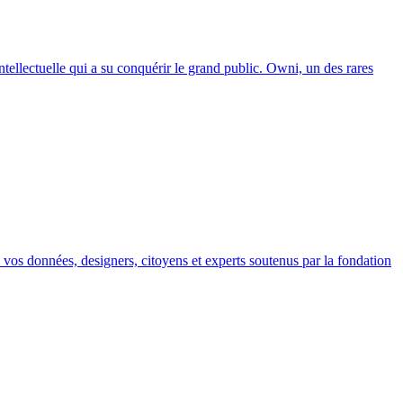
tellectuelle qui a su conquérir le grand public. Owni, un des rares
ec vos données, designers, citoyens et experts soutenus par la fondation