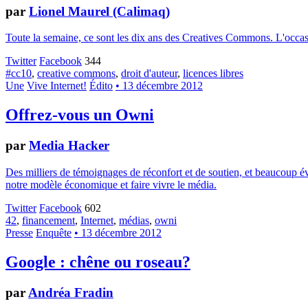
par
Lionel Maurel (Calimaq)
Toute la semaine, ce sont les dix ans des Creatives Commons. L'occasion
Twitter
Facebook
344
#cc10
,
creative commons
,
droit d'auteur
,
licences libres
Une
Vive Internet!
Édito
• 13 décembre 2012
Offrez-vous un Owni
par
Media Hacker
Des milliers de témoignages de réconfort et de soutien, et beaucoup év
notre modèle économique et faire vivre le média.
Twitter
Facebook
602
42
,
financement
,
Internet
,
médias
,
owni
Presse
Enquête
• 13 décembre 2012
Google : chêne ou roseau?
par
Andréa Fradin