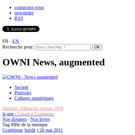
connectez-vous
newsletter
RSS
FR
-
EN
Recherche pour:
OWNI News, augmented
Societé
Pouvoirs
Cultures numériques
Hackers, bâtisseurs depuis 1959
la une :
Creative Commons
Nos dossiers
-
Nos livres
Tag #
fête de la musique
Graphisme
Inédit
• 20 mai 2011