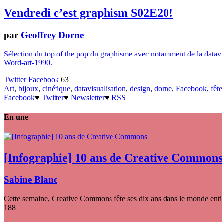
Vendredi c’est graphism S02E20!
par
Geoffrey Dorne
Sélection du top of the pop du graphisme avec notamment de la dataviz
Word-art-1990.
Twitter
Facebook
63
Art
,
bijoux
,
cinétique
,
datavisualisation
,
design
,
dorne
,
Facebook
,
fêt
Facebook
♥
Twitter
♥
Newsletter
♥
RSS
En une
[Infographie] 10 ans de Creative Common
Sabine Blanc
Cette semaine, Creative Commons fête ses dix ans dans le monde entier
188