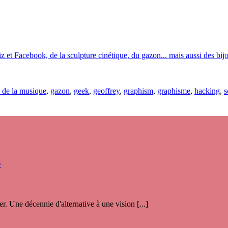
 et Facebook, de la sculpture cinétique, du gazon... mais aussi des bij
e de la musique
,
gazon
,
geek
,
geoffrey
,
graphism
,
graphisme
,
hacking
,
s
s
. Une décennie d'alternative à une vision [...]