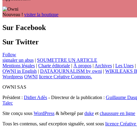
Nouveau !
visiter la boutique
Sur Facebook
Sur Twitter
Follow
signaler un abus
|
SOUMETTRE UN ARTICLE
Mentions légales
|
Charte éditoriale
|
À propos
|
Archives
|
Les Unes
|
OWNI in English
|
DATAJOURNALISM by owni
|
WIKILEAKS 
Wordpress
OWNI
licence Créative Commons.
OWNI SAS
Président :
Didier Adès
- Directeur de la publication :
Guillaume Dasq
Talec
Site conçu sous
WordPress
& hébergé par
duke
et
chaussure en ligne
Tous les contenus, sauf exception signalée, sont sous
licence Créat