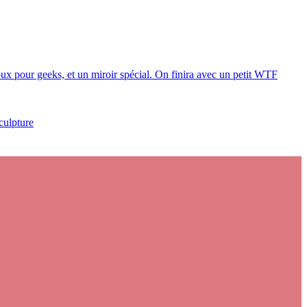
oux pour geeks, et un miroir spécial. On finira avec un petit WTF
culpture