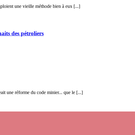
mploient une vieille méthode bien à eux [...]
its des pétroliers
it une réforme du code minier... que le [...]