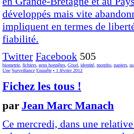
en Grande-Bretagne et au Pays-
développés mais vite abandonné
impliquent en termes de libert
fiabilité.
Twitter
Facebook
505
biometrie
,
fichiers
,
gens honnêtes
,
Gixel
,
identité
,
morpho
,
papiers
,
us
Une
Surveillance
Enquête
• 1 février 2012
Fichez les tous !
par
Jean Marc Manach
Ce mercredi, dans une relative