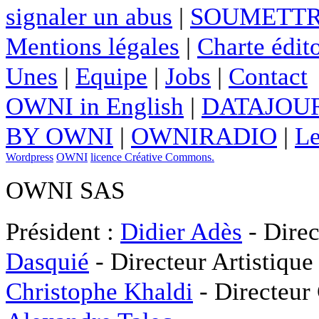
signaler un abus
|
SOUMETTR
Mentions légales
|
Charte édito
Unes
|
Equipe
|
Jobs
|
Contact
OWNI in English
|
DATAJOUR
BY OWNI
|
OWNIRADIO
|
Le
Wordpress
OWNI
licence Créative Commons.
OWNI SAS
Président :
Didier Adès
- Direc
Dasquié
- Directeur Artistique
Christophe Khaldi
- Directeur