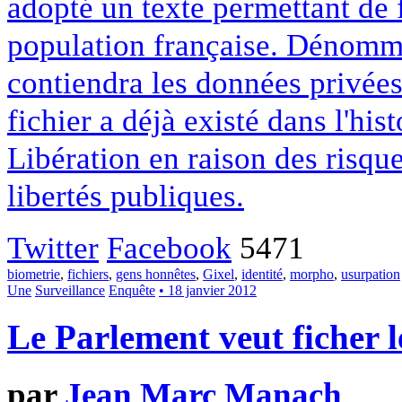
adopté un texte permettant de fi
population française. Dénom
contiendra les données privées
fichier a déjà existé dans l'hist
Libération en raison des risque
libertés publiques.
Twitter
Facebook
5471
biometrie
,
fichiers
,
gens honnêtes
,
Gixel
,
identité
,
morpho
,
usurpation
Une
Surveillance
Enquête
• 18 janvier 2012
Le Parlement veut ficher l
par
Jean Marc Manach