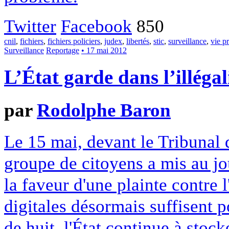
Twitter
Facebook
850
cnil
,
fichiers
,
fichiers policiers
,
judex
,
libertés
,
stic
,
surveillance
,
vie p
Surveillance
Reportage
• 17 mai 2012
L’État garde dans l’illégal
par
Rodolphe Baron
Le 15 mai, devant le Tribunal d
groupe de citoyens a mis au jo
la faveur d'une plainte contre 
digitales désormais suffisent 
de huit, l'État continue à stoc