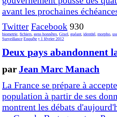
gouvernement pousse des quatre
avant les prochaines échéances
Twitter
Facebook
930
biometrie
,
fichiers
,
gens honnêtes
,
Gixel
,
guéant
,
identité
,
morpho
,
us
Surveillance
Enquête
• 1 février 2012
Deux pays abandonnent la
par
Jean Marc Manach
La France se prépare à accepte
population à partir de ses do
montrent les débats d'aujourd'h