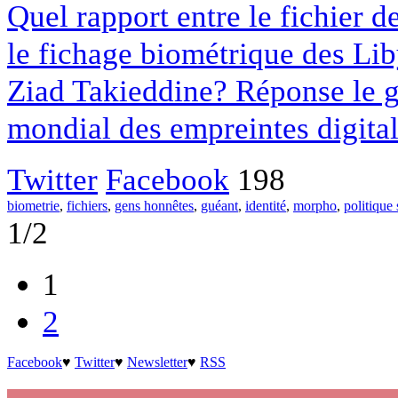
Quel rapport entre le fichier 
le fichage biométrique des Lib
Ziad Takieddine? Réponse le g
mondial des empreintes digital
Twitter
Facebook
198
biometrie
,
fichiers
,
gens honnêtes
,
guéant
,
identité
,
morpho
,
politique 
1/2
1
2
Facebook
♥
Twitter
♥
Newsletter
♥
RSS