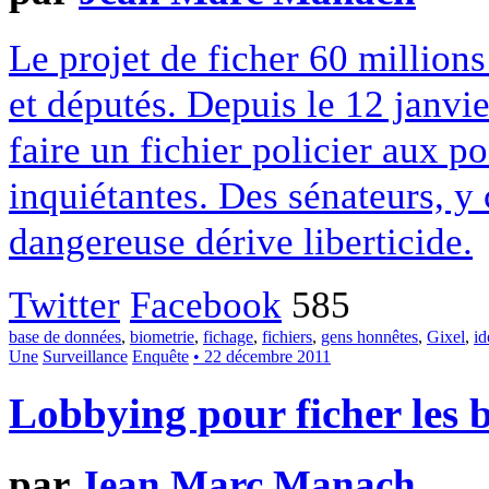
Le projet de ficher 60 million
et députés. Depuis le 12 janvie
faire un fichier policier aux po
inquiétantes. Des sénateurs, y
dangereuse dérive liberticide.
Twitter
Facebook
585
base de données
,
biometrie
,
fichage
,
fichiers
,
gens honnêtes
,
Gixel
,
id
Une
Surveillance
Enquête
• 22 décembre 2011
Lobbying pour ficher les 
par
Jean Marc Manach