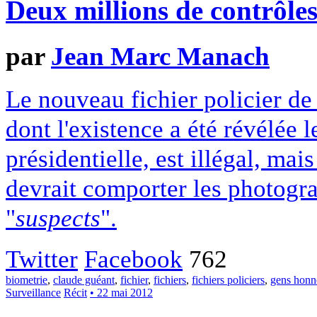
Deux millions de contrôles
par
Jean Marc Manach
Le nouveau fichier policier de
dont l'existence a été révélée 
présidentielle, est illégal, mai
devrait comporter les photogr
"
suspects
".
Twitter
Facebook
762
biometrie
,
claude guéant
,
fichier
,
fichiers
,
fichiers policiers
,
gens honn
Surveillance
Récit
• 22 mai 2012