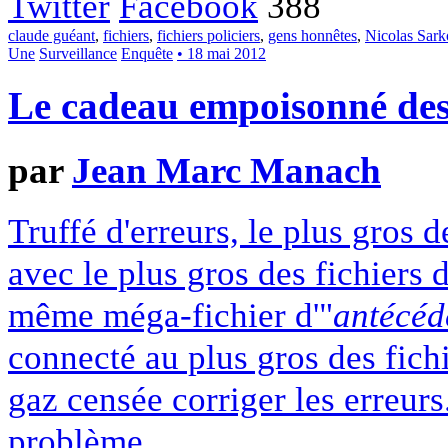
Twitter
Facebook
388
claude guéant
,
fichiers
,
fichiers policiers
,
gens honnêtes
,
Nicolas Sark
Une
Surveillance
Enquête
• 18 mai 2012
Le cadeau empoisonné des f
par
Jean Marc Manach
Truffé d'erreurs, le plus gros d
avec le plus gros des fichiers 
même méga-fichier d'"
antécéd
connecté au plus gros des fich
gaz censée corriger les erreurs
problème.