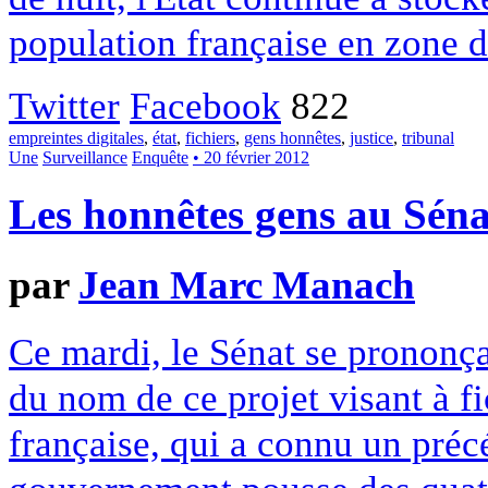
population française en zone d
Twitter
Facebook
822
empreintes digitales
,
état
,
fichiers
,
gens honnêtes
,
justice
,
tribunal
Une
Surveillance
Enquête
• 20 février 2012
Les honnêtes gens au Séna
par
Jean Marc Manach
Ce mardi, le Sénat se prononçai
du nom de ce projet visant à f
française, qui a connu un préc